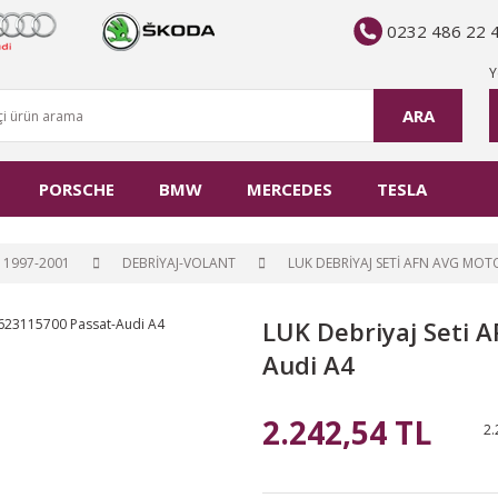
0232 486 22 
Y
ARA
PORSCHE
BMW
MERCEDES
TESLA
 1997-2001
DEBRİYAJ-VOLANT
LUK DEBRIYAJ SETI AFN AVG MOT
LUK Debriyaj Seti 
Audi A4
2.242,54 TL
2.