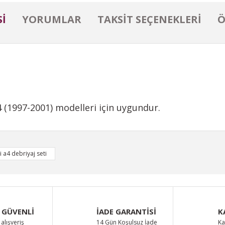
I
YORUMLAR
TAKSIT SEÇENEKLERI
Ö
 (1997-2001) modelleri için uygundur.
iğer konularda yetersiz gördüğünüz noktaları öneri formunu kullanarak taraf
 a4 debriyaj seti
Bu ürüne ilk yorumu siz yapın!
Yorum Yaz
 GÜVENLİ
İADE GARANTİSİ
K
alışveriş
14 Gün Koşulsuz İade
Ka