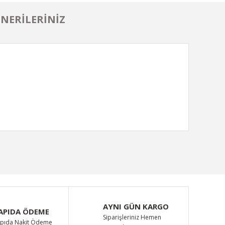
NERILERINIZ
ımıza iletebilirsiniz.
AYNI GÜN KARGO
APIDA ÖDEME
Siparişleriniz Hemen
pıda Nakit Ödeme