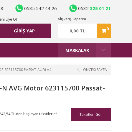
48
0535 542 44 26
0532
325 01 21
Alışveriş Sepetim
eni Üye Ol
0
0,00 TL
GİRİŞ YAP
MARKALAR
OR 623115700 PASSAT-AUDI A4
ÖNCEKİ SAYFA
AFN AVG Motor 623115700 Passat-
242,54 TL den başlayan taksitlerle!!
Taksitleri Gör