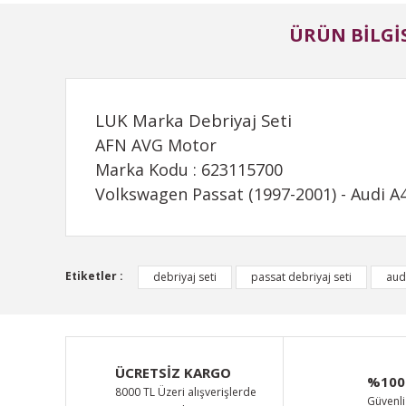
ÜRÜN BILGIS
LUK Marka Debriyaj Seti
AFN AVG Motor
Marka Kodu : 623115700
Volkswagen Passat (1997-2001) - Audi A4
Bu ürünün fiyat bilgisi, resim, ürün açıklamalarında ve d
Etiketler :
debriyaj seti
passat debriyaj seti
audi
Görüş ve önerileriniz için teşekkür ederiz.
Ürün resmi kalitesiz, bozuk veya görüntülenemiyor.
Ürün açıklamasında eksik bilgiler bulunuyor.
ÜCRETSİZ KARGO
%100
Ürün bilgilerinde hatalar bulunuyor.
8000 TL Üzeri alışverişlerde
Güvenli 