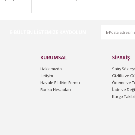
E-BÜLTEN LİSTEMİZE KAYDOLUN
Gönder
KURUMSAL
SİPARİŞ
Hakkımızda
Satış Sözleş
İletişim
Gizlilik ve G
Havale Bildirim Formu
Ödeme ve Te
Banka Hesapları
İade ve Değ
Kargo Takibi