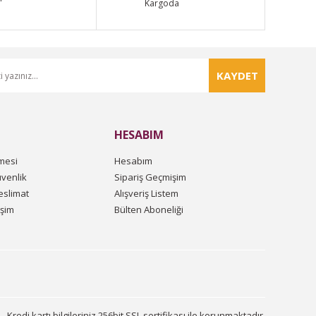
Kargoda
KAYDET
HESABIM
mesi
Hesabım
üvenlik
Sipariş Geçmişim
slimat
Alışveriş Listem
işim
Bülten Aboneliği
Kredi kartı bilgileriniz 256bit SSL sertifikası ile korunmaktadır.