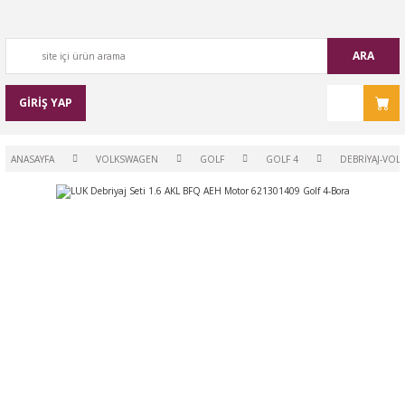
ARA
GİRİŞ YAP
ANASAYFA
VOLKSWAGEN
GOLF
GOLF 4
DEBRİYAJ-VOL