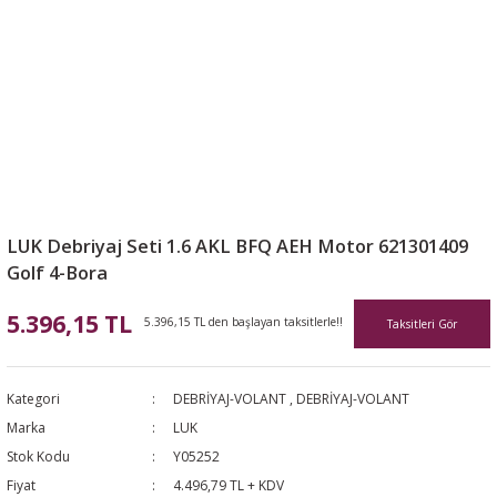
LUK Debriyaj Seti 1.6 AKL BFQ AEH Motor 621301409
Golf 4-Bora
5.396,15 TL
5.396,15 TL den başlayan taksitlerle!!
Taksitleri Gör
Kategori
DEBRİYAJ-VOLANT
,
DEBRİYAJ-VOLANT
Marka
LUK
Stok Kodu
Y05252
Fiyat
4.496,79 TL + KDV