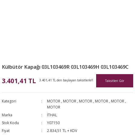
Külbütör Kapağı 03L103469R 03L103469H 03L103469C
3.401,41 TL
3.401,41 TL den başlayan taksitlerle!!
Taksitleri Gör
Kategori
MOTOR
,
MOTOR
,
MOTOR
,
MOTOR
,
MOTOR
,
MOTOR
Marka
İTHAL
Stok Kodu
Y07150
Fiyat
2.834,51 TL + KDV