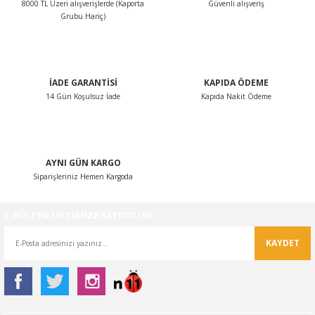
8000 TL Üzeri alışverişlerde (Kaporta
Güvenli alışveriş
Ürün bilgilerinde hatalar bulunuyor.
Grubu Hariç)
Ürün fiyatı diğer sitelerden daha pahalı.
Bu ürüne benzer farklı alternatifler olmalı.
İADE GARANTİSİ
KAPIDA ÖDEME
14 Gün Koşulsuz İade
Kapıda Nakit Ödeme
Gönder
AYNI GÜN KARGO
Siparişleriniz Hemen Kargoda
E-BÜLTEN LİSTEMİZE KAYDOLUN
KAYDET