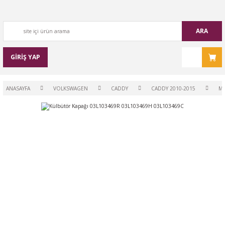
ARA
GİRİŞ YAP
ANASAYFA
VOLKSWAGEN
CADDY
CADDY 2010-2015
M