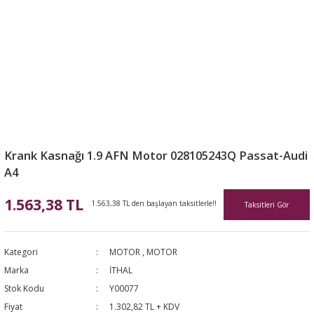
Krank Kasnağı 1.9 AFN Motor 028105243Q Passat-Audi
A4
1.563,38 TL
1.563,38 TL den başlayan taksitlerle!!
Taksitleri Gör
Kategori
MOTOR
,
MOTOR
Marka
İTHAL
Stok Kodu
Y00077
Fiyat
1.302,82 TL + KDV