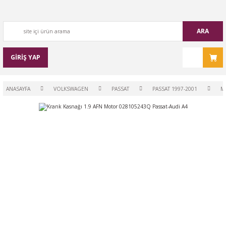
ARA
GİRİŞ YAP
ANASAYFA
VOLKSWAGEN
PASSAT
PASSAT 1997-2001
M