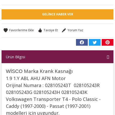
GELINCE HABER VER
Tavsiye Et
Yorum Yaz
Ürün Bilgisi
Marka Krank Kasnağı
WİSCO
1.9 1.Y ABL AHU AFN Motor
Orijinal Numara : 028105243T 028105243R
028105243G 028105243H 028105243K
Volkswagen Transporter T4 - Polo Classic -
Caddy (1997-2000) - Passat (1997-2001)
modelleri için uygundur.