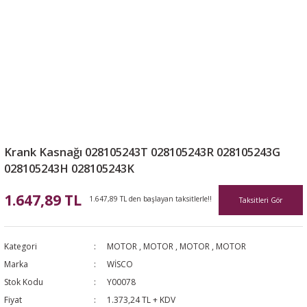
Krank Kasnağı 028105243T 028105243R 028105243G
028105243H 028105243K
1.647,89 TL
1.647,89 TL den başlayan taksitlerle!!
Taksitleri Gör
Kategori
MOTOR
,
MOTOR
,
MOTOR
,
MOTOR
Marka
WİSCO
Stok Kodu
Y00078
Fiyat
1.373,24 TL + KDV