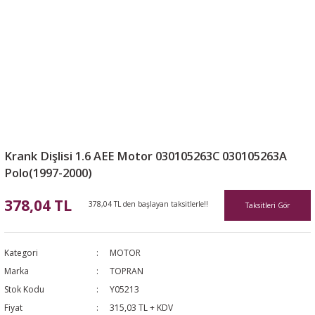
Krank Dişlisi 1.6 AEE Motor 030105263C 030105263A
Polo(1997-2000)
378,04 TL
378,04 TL den başlayan taksitlerle!!
Taksitleri Gör
Kategori
MOTOR
Marka
TOPRAN
Stok Kodu
Y05213
Fiyat
315,03 TL + KDV