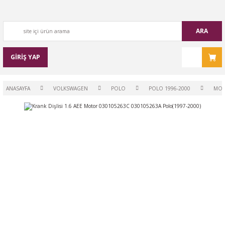
ARA
GİRİŞ YAP
ANASAYFA
VOLKSWAGEN
POLO
POLO 1996-2000
MO