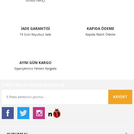
Grubu Hariç)
Ürün fiyatı diğer sitelerden daha pahalı.
Bu ürüne benzer farklı alternatifler olmalı.
İADE GARANTİSİ
KAPIDA ÖDEME
14 Gün Koşulsuz İade
Kapıda Nakit Ödeme
Gönder
AYNI GÜN KARGO
Siparişleriniz Hemen Kargoda
E-BÜLTEN LİSTEMİZE KAYDOLUN
KAYDET