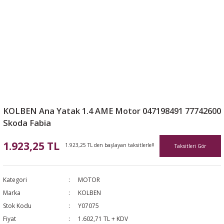
KOLBEN Ana Yatak 1.4 AME Motor 047198491 77742600
Skoda Fabia
1.923,25 TL
1.923,25 TL den başlayan taksitlerle!!
Taksitleri Gör
Kategori
MOTOR
Marka
KOLBEN
Stok Kodu
Y07075
Fiyat
1.602,71 TL + KDV