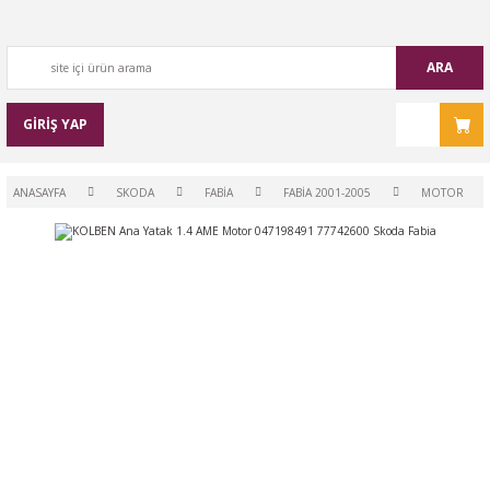
ARA
GİRİŞ YAP
ANASAYFA
SKODA
FABİA
FABİA 2001-2005
MOTOR