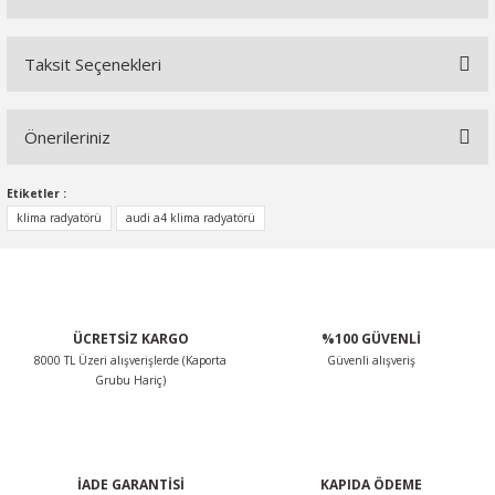
Taksit Seçenekleri
Bu ürüne ilk yorumu siz yapın!
Önerileriniz
Yorum Yaz
Bu ürünün fiyat bilgisi, resim, ürün açıklamalarında ve diğer
Etiketler :
konularda yetersiz gördüğünüz noktaları öneri formunu
klima radyatörü
audi a4 klima radyatörü
kullanarak tarafımıza iletebilirsiniz.
Görüş ve önerileriniz için teşekkür ederiz.
Ürün resmi kalitesiz, bozuk veya görüntülenemiyor.
ÜCRETSİZ KARGO
%100 GÜVENLİ
Ürün açıklamasında eksik bilgiler bulunuyor.
8000 TL Üzeri alışverişlerde (Kaporta
Güvenli alışveriş
Ürün bilgilerinde hatalar bulunuyor.
Grubu Hariç)
Ürün fiyatı diğer sitelerden daha pahalı.
Bu ürüne benzer farklı alternatifler olmalı.
İADE GARANTİSİ
KAPIDA ÖDEME