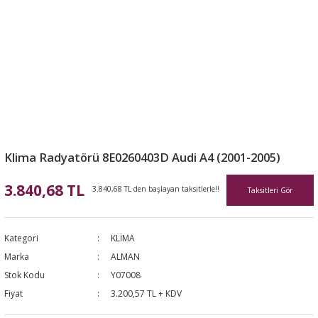
Klima Radyatörü 8E0260403D Audi A4 (2001-2005)
3.840,68 TL
3.840,68 TL den başlayan taksitlerle!!
Taksitleri Gör
Kategori
KLİMA
Marka
ALMAN
Stok Kodu
Y07008
Fiyat
3.200,57 TL + KDV