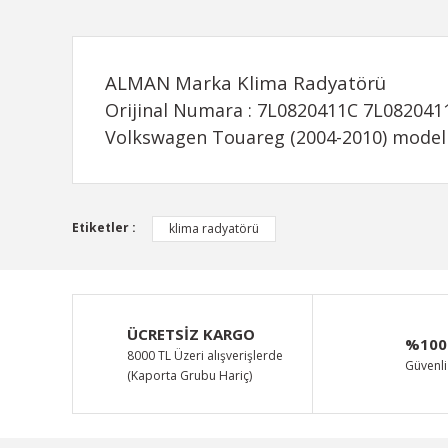
ALMAN Marka Klima Radyatörü
Orijinal Numara : 7L0820411C 7L08204
Volkswagen Touareg (2004-2010) modelle
Bu ürünün fiyat bilgisi, resim, ürün açıklamalarında ve d
Etiketler :
klima radyatörü
Görüş ve önerileriniz için teşekkür ederiz.
Ürün resmi kalitesiz, bozuk veya görüntülenemiyor.
Ürün açıklamasında eksik bilgiler bulunuyor.
ÜCRETSİZ KARGO
%100
Ürün bilgilerinde hatalar bulunuyor.
8000 TL Üzeri alışverişlerde
Güvenli 
(Kaporta Grubu Hariç)
Ürün fiyatı diğer sitelerden daha pahalı.
Bu ürüne benzer farklı alternatifler olmalı.