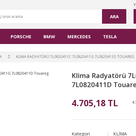
Y
ARA
PORSCHE
BMW
MERCEDES
TESLA
A
KLIMA RADYATÖRÜ 7L0820411C 7L0820411G 7L0820411D TOUAREG
Klima Radyatörü 7
7L0820411D Touar
4.705,18 TL
4.
Kategori
KLİMA