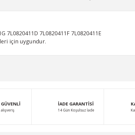
11G 7L0820411D 7L0820411F 7L0820411E
ri için uygundur.
iğer konularda yetersiz gördüğünüz noktaları öneri formunu kullanarak taraf
Bu ürüne ilk yorumu siz yapın!
Yorum Yaz
 GÜVENLİ
İADE GARANTİSİ
K
alışveriş
14 Gün Koşulsuz İade
Ka