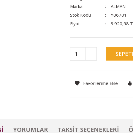
Marka
ALMAN
Stok Kodu
Y06701
Fiyat
3.920,98 
SEPET
I
YORUMLAR
TAKSIT SEÇENEKLERI
Ö