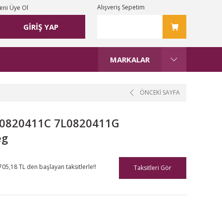
Alışveriş Sepetim
eni Üye Ol
GİRİŞ YAP
MARKALAR
ÖNCEKİ SAYFA
L0820411C 7L0820411G
eg
705,18 TL den başlayan taksitlerle!!
Taksitleri Gör