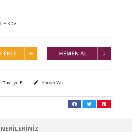
TL + KDV
E EKLE
HEMEN AL
Tavsiye Et
Yorum Yaz
NERILERINIZ