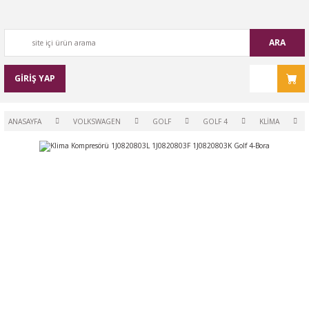
ARA
GİRİŞ YAP
ANASAYFA
VOLKSWAGEN
GOLF
GOLF 4
KLİMA