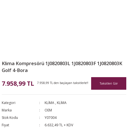
Klima Kompresörü 1J0820803L 1J0820803F 1J0820803K
Golf 4-Bora
7.958,99 TL
7.958,99 TL den başlayan taksitlerle!!
Taksitleri Gör
Kategori
KLİMA
,
KLİMA
Marka
OEM
Stok Kodu
Y07004
Fiyat
6.632,49 TL + KDV