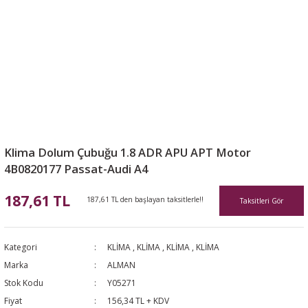
Klima Dolum Çubuğu 1.8 ADR APU APT Motor
4B0820177 Passat-Audi A4
187,61 TL
187,61 TL den başlayan taksitlerle!!
Taksitleri Gör
Kategori
KLİMA
,
KLİMA
,
KLİMA
,
KLİMA
Marka
ALMAN
Stok Kodu
Y05271
Fiyat
156,34 TL + KDV