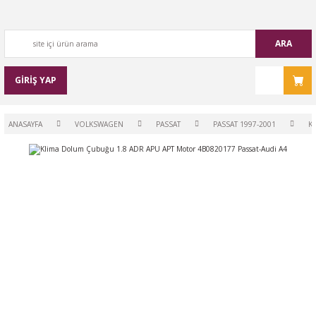
ARA
GİRİŞ YAP
ANASAYFA
VOLKSWAGEN
PASSAT
PASSAT 1997-2001
K