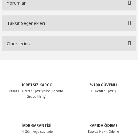
Yorumlar
Taksit Seçenekleri
Bu ürüne ilk yorumu siz yapın!
Önerileriniz
Yorum Yaz
Bu ürünün fiyat bilgisi, resim, ürün açıklamalarında ve diğer
konularda yetersiz gördüğünüz noktaları öneri formunu
kullanarak tarafımıza iletebilirsiniz.
Görüş ve önerileriniz için teşekkür ederiz.
ÜCRETSİZ KARGO
%100 GÜVENLİ
8000 TL Üzeri alışverişlerde (Kaporta
Güvenli alışveriş
Ürün resmi kalitesiz, bozuk veya görüntülenemiyor.
Grubu Hariç)
Ürün açıklamasında eksik bilgiler bulunuyor.
Ürün bilgilerinde hatalar bulunuyor.
Ürün fiyatı diğer sitelerden daha pahalı.
İADE GARANTİSİ
KAPIDA ÖDEME
Bu ürüne benzer farklı alternatifler olmalı.
14 Gün Koşulsuz İade
Kapıda Nakit Ödeme