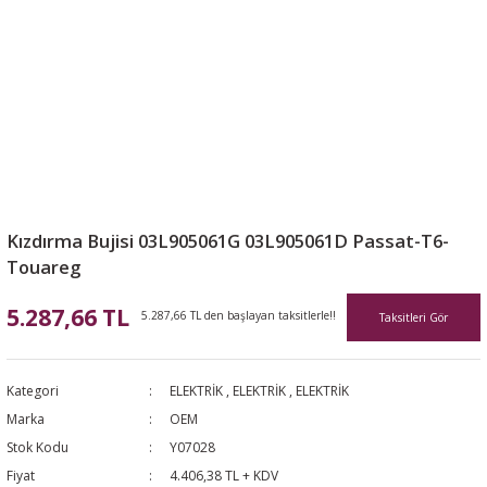
Kızdırma Bujisi 03L905061G 03L905061D Passat-T6-
Touareg
5.287,66 TL
5.287,66 TL den başlayan taksitlerle!!
Taksitleri Gör
Kategori
ELEKTRİK
,
ELEKTRİK
,
ELEKTRİK
Marka
OEM
Stok Kodu
Y07028
Fiyat
4.406,38 TL + KDV