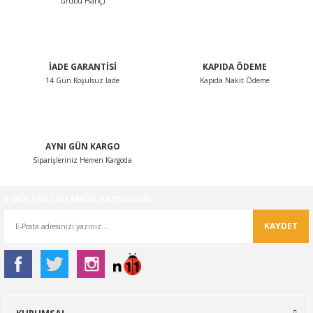
Grubu Hariç)
Ürün fiyatı diğer sitelerden daha pahalı.
Bu ürüne benzer farklı alternatifler olmalı.
İADE GARANTİSİ
KAPIDA ÖDEME
14 Gün Koşulsuz İade
Kapıda Nakit Ödeme
Gönder
AYNI GÜN KARGO
Siparişleriniz Hemen Kargoda
E-BÜLTEN LİSTEMİZE KAYDOLUN
KAYDET