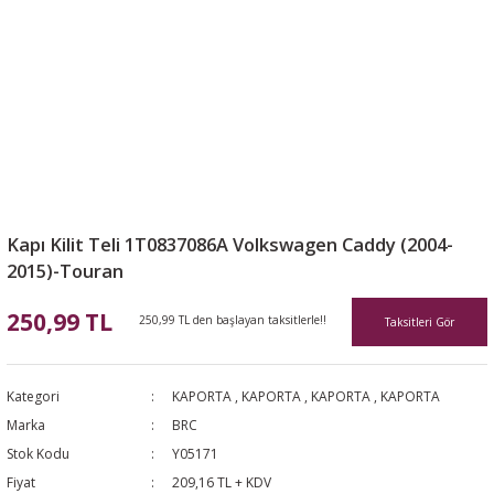
Kapı Kilit Teli 1T0837086A Volkswagen Caddy (2004-
2015)-Touran
250,99 TL
250,99 TL den başlayan taksitlerle!!
Taksitleri Gör
Kategori
KAPORTA
,
KAPORTA
,
KAPORTA
,
KAPORTA
Marka
BRC
Stok Kodu
Y05171
Fiyat
209,16 TL + KDV