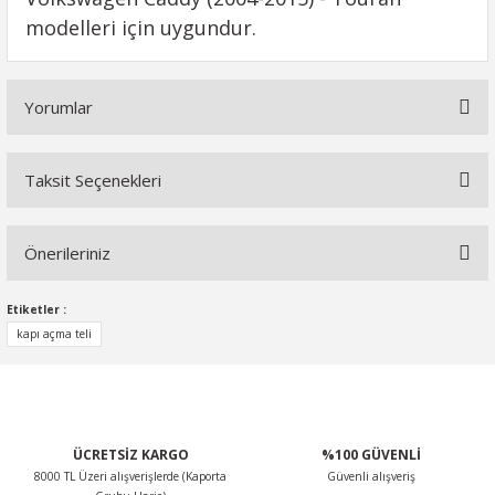
modelleri için uygundur.
Yorumlar
Taksit Seçenekleri
Bu ürüne ilk yorumu siz yapın!
Önerileriniz
Yorum Yaz
Bu ürünün fiyat bilgisi, resim, ürün açıklamalarında ve diğer
Etiketler :
konularda yetersiz gördüğünüz noktaları öneri formunu
kapı açma teli
kullanarak tarafımıza iletebilirsiniz.
Görüş ve önerileriniz için teşekkür ederiz.
Ürün resmi kalitesiz, bozuk veya görüntülenemiyor.
ÜCRETSİZ KARGO
%100 GÜVENLİ
Ürün açıklamasında eksik bilgiler bulunuyor.
8000 TL Üzeri alışverişlerde (Kaporta
Güvenli alışveriş
Ürün bilgilerinde hatalar bulunuyor.