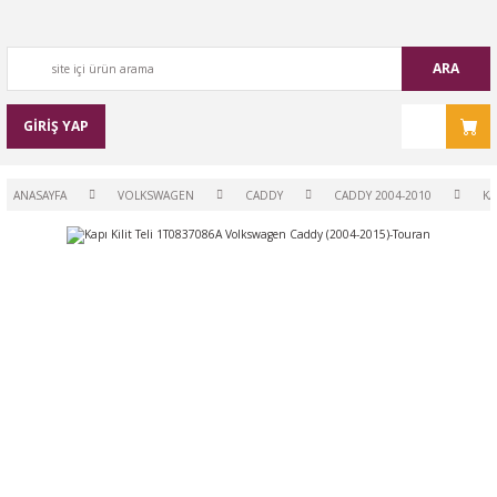
ARA
GİRİŞ YAP
ANASAYFA
VOLKSWAGEN
CADDY
CADDY 2004-2010
KA