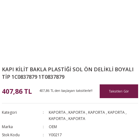
KAPI KİLİT BAKLA PLASTİĞİ SOL ÖN DELİKLİ BOYALI
TİP 1C0837879 1T0837879
407,86 TL
407,86 TL den başlayan taksitlerle!!
Taksitleri Gör
Kategori
KAPORTA
,
KAPORTA
,
KAPORTA
,
KAPORTA
,
KAPORTA
,
KAPORTA
Marka
OEM
Stok Kodu
Y00217