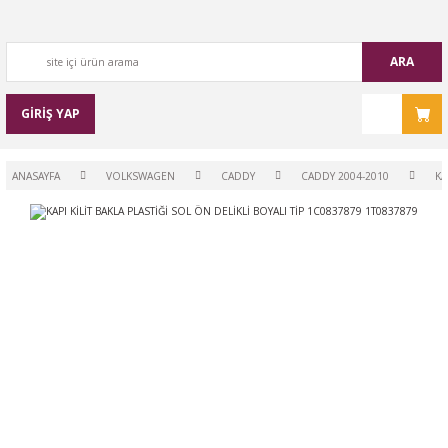
ARA
GİRİŞ YAP
ANASAYFA
VOLKSWAGEN
CADDY
CADDY 2004-2010
KA