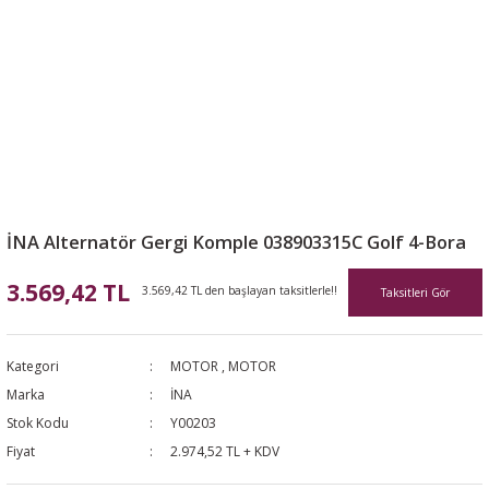
İNA Alternatör Gergi Komple 038903315C Golf 4-Bora
3.569,42 TL
3.569,42 TL den başlayan taksitlerle!!
Taksitleri Gör
Kategori
MOTOR
,
MOTOR
Marka
İNA
Stok Kodu
Y00203
Fiyat
2.974,52 TL + KDV