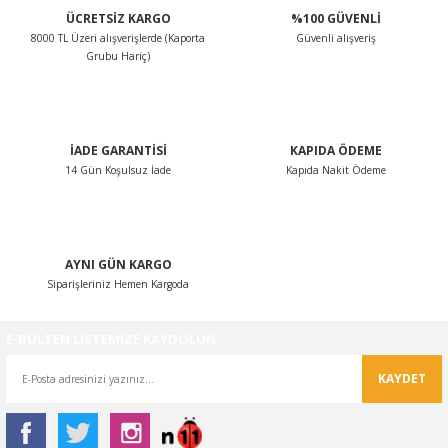
ÜCRETSİZ KARGO
%100 GÜVENLİ
Ürün açıklamasında eksik bilgiler bulunuyor.
8000 TL Üzeri alışverişlerde (Kaporta
Güvenli alışveriş
Ürün bilgilerinde hatalar bulunuyor.
Grubu Hariç)
Ürün fiyatı diğer sitelerden daha pahalı.
Bu ürüne benzer farklı alternatifler olmalı.
İADE GARANTİSİ
KAPIDA ÖDEME
14 Gün Koşulsuz İade
Kapıda Nakit Ödeme
Gönder
AYNI GÜN KARGO
Siparişleriniz Hemen Kargoda
E-BÜLTEN LİSTEMİZE KAYDOLUN
KAYDET