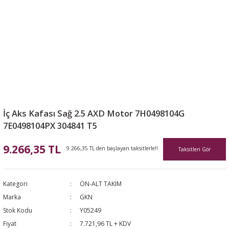
İç Aks Kafası Sağ 2.5 AXD Motor 7H0498104G
7E0498104PX 304841 T5
9.266,35 TL
9.266,35 TL den başlayan taksitlerle!!
Taksitleri Gör
Kategori
ÖN-ALT TAKIM
Marka
GKN
Stok Kodu
Y05249
Fiyat
7.721,96 TL + KDV