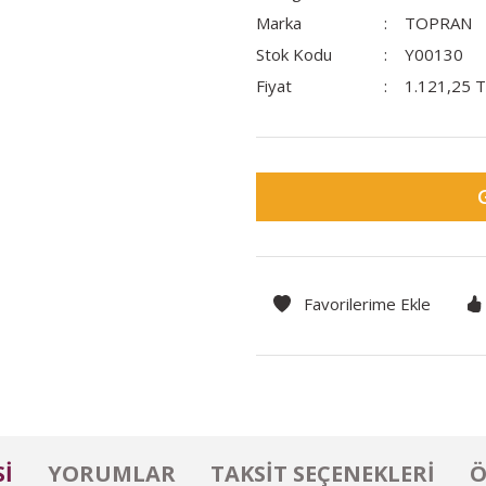
Marka
TOPRAN
Stok Kodu
Y00130
Fiyat
1.121,25 
I
YORUMLAR
TAKSIT SEÇENEKLERI
Ö