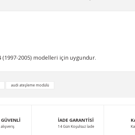
 (1997-2005) modelleri için uygundur.
iğer konularda yetersiz gördüğünüz noktaları öneri formunu kullanarak taraf
audi ateşleme modülü
Bu ürüne ilk yorumu siz yapın!
Yorum Yaz
 GÜVENLİ
İADE GARANTİSİ
K
alışveriş
14 Gün Koşulsuz İade
Ka