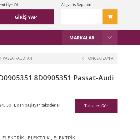
Alışveriş Sepetim
eni Üye Ol
GİRİŞ YAP
MARKALAR
 PASSAT-AUDI A4
ÖNCEKİ SAYFA
D0905351 8D0905351 Passat-Audi
345,50 TL den başlayan taksitlerle!!
Taksitleri Gör
,
ELEKTRİK
,
ELEKTRİK
,
ELEKTRİK