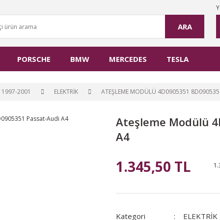
Y
ARA
PORSCHE
BMW
MERCEDES
TESLA
 1997-2001
ELEKTRİK
ATEŞLEME MODÜLÜ 4D0905351 8D0905351
Ateşleme Modülü 4
A4
1.345,50 TL
1.
Kategori
ELEKTRİK