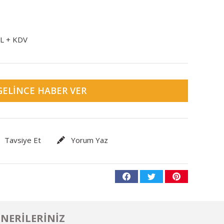
TL + KDV
GELINCE HABER VER
Tavsiye Et
Yorum Yaz
NERILERINIZ