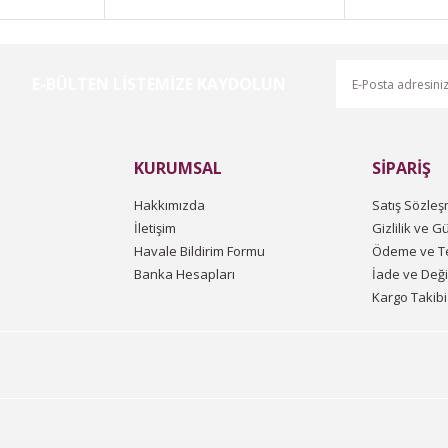
E-BÜLTEN LİSTEMİZE KAYDOLUN
Gönder
KURUMSAL
SİPARİŞ
Hakkımızda
Satış Sözleş
İletişim
Gizlilik ve G
Havale Bildirim Formu
Ödeme ve Te
Banka Hesapları
İade ve Değ
Kargo Takibi