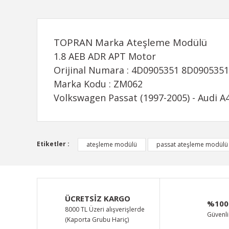
TOPRAN Marka Ateşleme Modülü
1.8 AEB ADR APT Motor
Orijinal Numara : 4D0905351 8D0905351
Marka Kodu : ZM062
Volkswagen Passat (1997-2005) - Audi A4
Bu ürünün fiyat bilgisi, resim, ürün açıklamalarında ve d
Etiketler :
ateşleme modülü
passat ateşleme modülü
Görüş ve önerileriniz için teşekkür ederiz.
Ürün resmi kalitesiz, bozuk veya görüntülenemiyor.
Ürün açıklamasında eksik bilgiler bulunuyor.
ÜCRETSİZ KARGO
%100
Ürün bilgilerinde hatalar bulunuyor.
8000 TL Üzeri alışverişlerde
Güvenli 
(Kaporta Grubu Hariç)
Ürün fiyatı diğer sitelerden daha pahalı.