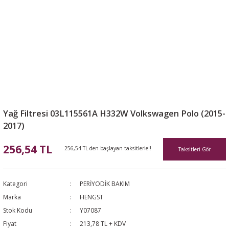
Yağ Filtresi 03L115561A H332W Volkswagen Polo (2015-
2017)
256,54 TL
256,54 TL den başlayan taksitlerle!!
Taksitleri Gör
Kategori
PERİYODİK BAKIM
Marka
HENGST
Stok Kodu
Y07087
Fiyat
213,78 TL + KDV