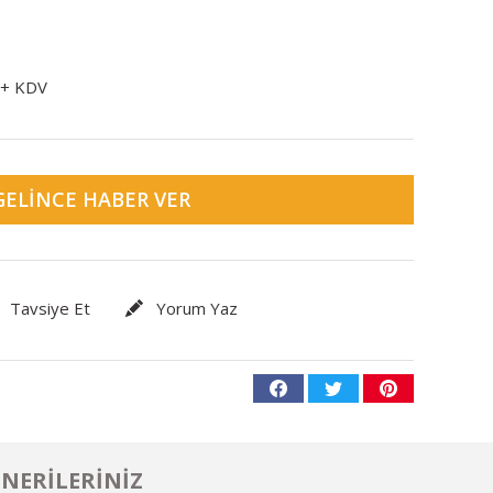
 + KDV
GELINCE HABER VER
Tavsiye Et
Yorum Yaz
NERILERINIZ