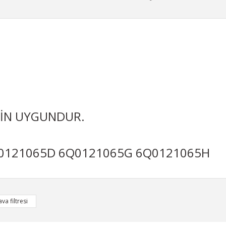
ÇİN UYGUNDUR.
0121065D 6Q0121065G 6Q0121065H
iğer konularda yetersiz gördüğünüz noktaları öneri formunu kullanarak taraf
ava filtresi
Bu ürüne ilk yorumu siz yapın!