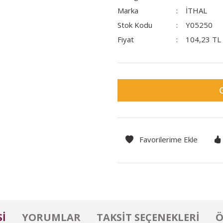
Marka
İTHAL
Stok Kodu
Y05250
Fiyat
104,23 TL
I
YORUMLAR
TAKSIT SEÇENEKLERI
Ö