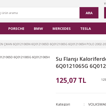
Y
ARA
PORSCHE
BMW
MERCEDES
TESLA
DEN ÇIKAN 6Q0121065N 6Q0121065D 6Q0121065G 6Q0121065H POLO 2002-2
Su Flanşı Kalorife
6Q0121065G 6Q012
125,07 TL
125
Kategori
VOLKSWA