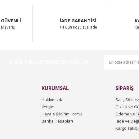
Yorum Yaz
 GÜVENLİ
İADE GARANTİSİ
K
alışveriş
14 Gün Koşulsuz İade
Ka
E-BÜLTEN LİSTEMİZE KAYDOLUN
Gönder
KURUMSAL
SİPARİŞ
Hakkımızda
Satış Sözleş
İletişim
Gizlilik ve G
Havale Bildirim Formu
Ödeme ve Te
Banka Hesapları
İade ve Değ
Kargo Takibi