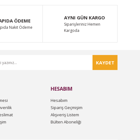
AYNI GÜN KARGO
APIDA ÖDEME
Siparişleriniz Hemen
pıda Nakit Ödeme
Kargoda
KAYDET
HESABIM
mesi
Hesabım
üvenlik
Sipariş Geçmişim
slimat
Alışveriş Listem
işim
Bülten Aboneliği