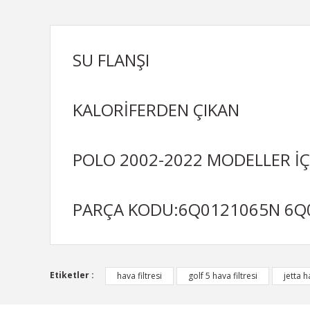
SU FLANŞI
KALORİFERDEN ÇIKAN
POLO 2002-2022 MODELLER İ
PARÇA KODU:6Q0121065N 6Q
Bu ürünün fiyat bilgisi, resim, ürün açıklamalarında ve d
Etiketler :
hava filtresi
golf 5 hava filtresi
jetta h
Görüş ve önerileriniz için teşekkür ederiz.