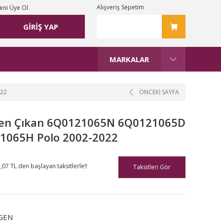
Alışveriş Sepetim
eni Üye Ol
GİRİŞ YAP
MARKALAR
022
ÖNCEKİ SAYFA
rden Çıkan 6Q0121065N 6Q0121065D
1065H Polo 2002-2022
,07 TL den başlayan taksitlerle!!
Taksitleri Gör
GEN