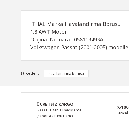
İTHAL Marka Havalandırma Borusu
1.8 AWT Motor
Orijinal Numara : 058103493A
Volkswagen Passat (2001-2005) modeller
Bu ürünün fiyat bilgisi, resim, ürün açıklamalarında ve d
Etiketler :
havalandırma borusu
Görüş ve önerileriniz için teşekkür ederiz.
Ürün resmi kalitesiz, bozuk veya görüntülenemiyor.
Ürün açıklamasında eksik bilgiler bulunuyor.
ÜCRETSİZ KARGO
%100
Ürün bilgilerinde hatalar bulunuyor.
8000 TL Üzeri alışverişlerde
Güvenli 
(Kaporta Grubu Hariç)
Ürün fiyatı diğer sitelerden daha pahalı.
Bu ürüne benzer farklı alternatifler olmalı.