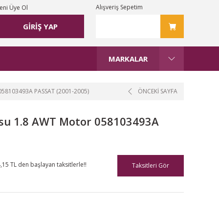
Alışveriş Sepetim
eni Üye Ol
GİRİŞ YAP
MARKALAR
8103493A PASSAT (2001-2005)
ÖNCEKİ SAYFA
su 1.8 AWT Motor 058103493A
,15 TL den başlayan taksitlerle!!
Taksitleri Gör