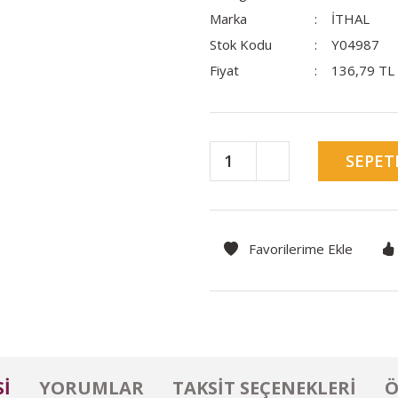
Marka
İTHAL
Stok Kodu
Y04987
Fiyat
136,79 TL
SEPET
I
YORUMLAR
TAKSIT SEÇENEKLERI
Ö