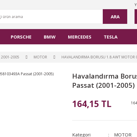
Y
ARA
PORSCHE
BMW
MERCEDES
TESLA
 2001-2005
MOTOR
HAVALANDIRMA BORUSU 1.8 AWT MOTOR 05
Havalandırma Boru
Passat (2001-2005)
164,15 TL
164
Kategori
MOTOR