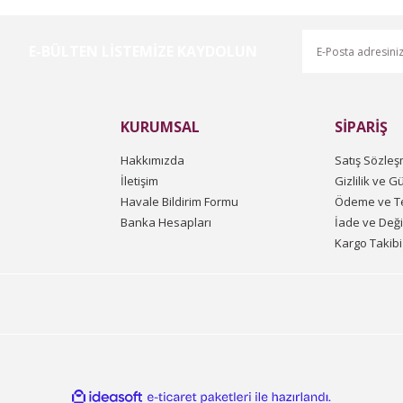
E-BÜLTEN LİSTEMİZE KAYDOLUN
Gönder
KURUMSAL
SİPARİŞ
Hakkımızda
Satış Sözleş
İletişim
Gizlilik ve G
Havale Bildirim Formu
Ödeme ve Te
Banka Hesapları
İade ve Değ
Kargo Takibi
ile
ideasoft
e-