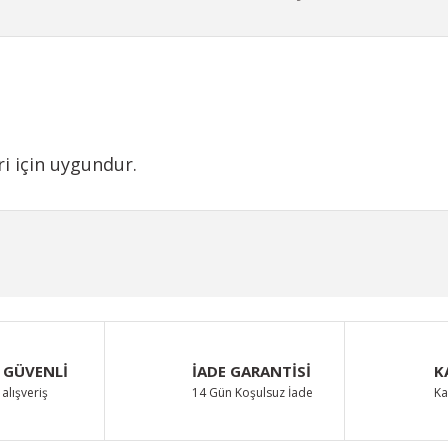
i için uygundur.
iğer konularda yetersiz gördüğünüz noktaları öneri formunu kullanarak taraf
Bu ürüne ilk yorumu siz yapın!
Yorum Yaz
 GÜVENLİ
İADE GARANTİSİ
K
alışveriş
14 Gün Koşulsuz İade
Ka