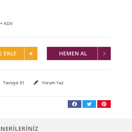
 + KDV
E EKLE
HEMEN AL
Tavsiye Et
Yorum Yaz
NERILERINIZ