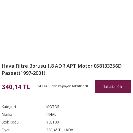
Hava Filtre Borusu 1.8 ADR APT Motor 058133356D
Passat(1997-2001)
340,14 TL
340,14 TL den başlayan taksitlerle!!
Taksitleri Gör
Kategori
MOTOR
Marka
İTHAL
Stok Kodu
Y05100
Fiyat
283,45 TL + KDV