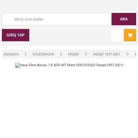
ARA
GİRİŞ YAP
ANASAYFA
VOLKSWAGEN
PASSAT
PASSAT 1997-2001
M