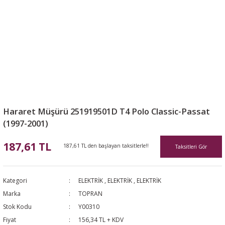
Hararet Müşürü 251919501D T4 Polo Classic-Passat
(1997-2001)
187,61 TL
187,61 TL den başlayan taksitlerle!!
Taksitleri Gör
Kategori
ELEKTRİK
,
ELEKTRİK
,
ELEKTRİK
Marka
TOPRAN
Stok Kodu
Y00310
Fiyat
156,34 TL + KDV