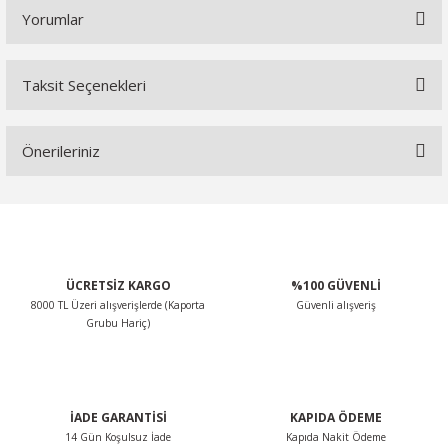
Yorumlar
Taksit Seçenekleri
Bu ürüne ilk yorumu siz yapın!
Önerileriniz
Yorum Yaz
Bu ürünün fiyat bilgisi, resim, ürün açıklamalarında ve diğer
konularda yetersiz gördüğünüz noktaları öneri formunu
kullanarak tarafımıza iletebilirsiniz.
Görüş ve önerileriniz için teşekkür ederiz.
ÜCRETSİZ KARGO
%100 GÜVENLİ
8000 TL Üzeri alışverişlerde (Kaporta
Güvenli alışveriş
Ürün resmi kalitesiz, bozuk veya görüntülenemiyor.
Grubu Hariç)
Ürün açıklamasında eksik bilgiler bulunuyor.
Ürün bilgilerinde hatalar bulunuyor.
Ürün fiyatı diğer sitelerden daha pahalı.
İADE GARANTİSİ
KAPIDA ÖDEME
Bu ürüne benzer farklı alternatifler olmalı.
14 Gün Koşulsuz İade
Kapıda Nakit Ödeme