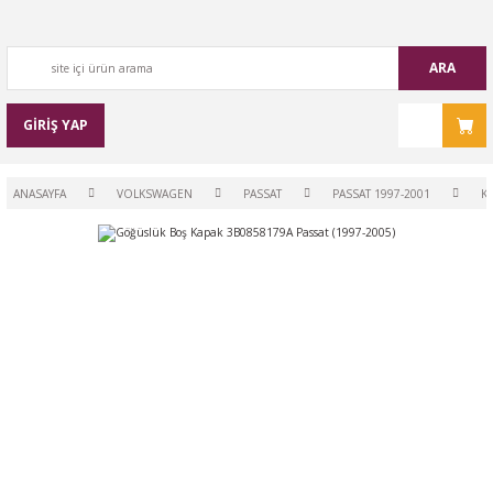
ARA
GİRİŞ YAP
ANASAYFA
VOLKSWAGEN
PASSAT
PASSAT 1997-2001
K