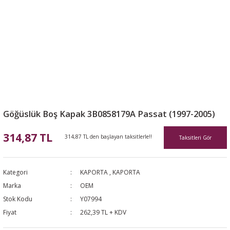
Göğüslük Boş Kapak 3B0858179A Passat (1997-2005)
314,87 TL
314,87 TL den başlayan taksitlerle!!
Taksitleri Gör
Kategori
KAPORTA
,
KAPORTA
Marka
OEM
Stok Kodu
Y07994
Fiyat
262,39 TL + KDV