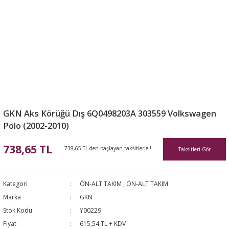
GKN Aks Körüğü Dış 6Q0498203A 303559 Volkswagen
Polo (2002-2010)
738,65 TL
738,65 TL den başlayan taksitlerle!!
Taksitleri Gör
Kategori
ÖN-ALT TAKIM
,
ÖN-ALT TAKIM
Marka
GKN
Stok Kodu
Y00229
Fiyat
615,54 TL + KDV