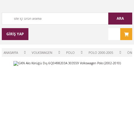
ARA
GİRİŞ YAP
ANASAYFA
VOLKSWAGEN
POLO
POLO 2000-2005
ÖN-A