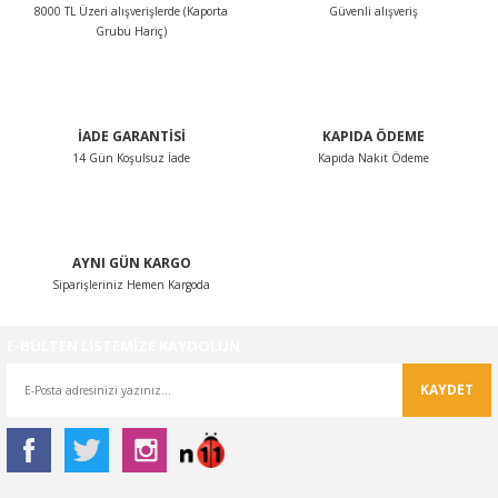
8000 TL Üzeri alışverişlerde (Kaporta
Güvenli alışveriş
Ürün fiyatı diğer sitelerden daha pahalı.
Grubu Hariç)
Bu ürüne benzer farklı alternatifler olmalı.
İADE GARANTİSİ
KAPIDA ÖDEME
14 Gün Koşulsuz İade
Kapıda Nakit Ödeme
Gönder
AYNI GÜN KARGO
Siparişleriniz Hemen Kargoda
E-BÜLTEN LİSTEMİZE KAYDOLUN
KAYDET