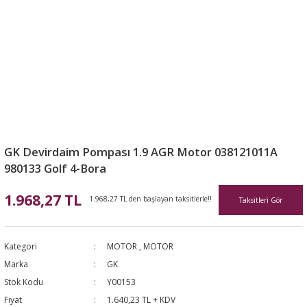
GK Devirdaim Pompası 1.9 AGR Motor 038121011A
980133 Golf 4-Bora
1.968,27 TL
1.968,27 TL den başlayan taksitlerle!!
Taksitleri Gör
Kategori
MOTOR
,
MOTOR
Marka
GK
Stok Kodu
Y00153
Fiyat
1.640,23 TL + KDV