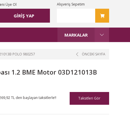
Alışveriş Sepetim
eni Üye Ol
GİRİŞ YAP
MARKALAR
21013B POLO 980257
ÖNCEKİ SAYFA
ası 1.2 BME Motor 03D121013B
269,92 TL den başlayan taksitlerle!!
Taksitleri Gör