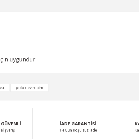
için uygundur.
iğer konularda yetersiz gördüğünüz noktaları öneri formunu kullanarak taraf
ası
polo devirdaim
Bu ürüne ilk yorumu siz yapın!
Yorum Yaz
 GÜVENLİ
İADE GARANTİSİ
K
alışveriş
14 Gün Koşulsuz İade
Ka