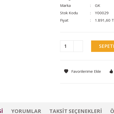
Marka
GK
Stok Kodu
Y00029
Fiyat
1.891,60 
SEPET
I
YORUMLAR
TAKSIT SEÇENEKLERI
Ö