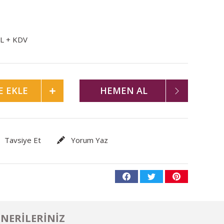
TL + KDV
E EKLE
HEMEN AL
Tavsiye Et
Yorum Yaz
NERILERINIZ