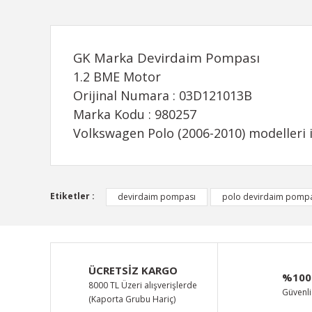
GK Marka Devirdaim Pompası
1.2 BME Motor
Orijinal Numara : 03D121013B
Marka Kodu : 980257
Volkswagen Polo (2006-2010) modelleri 
Bu ürünün fiyat bilgisi, resim, ürün açıklamalarında ve d
Etiketler :
devirdaim pompası
polo devirdaim pomp
Görüş ve önerileriniz için teşekkür ederiz.
Ürün resmi kalitesiz, bozuk veya görüntülenemiyor.
Ürün açıklamasında eksik bilgiler bulunuyor.
ÜCRETSİZ KARGO
%100
Ürün bilgilerinde hatalar bulunuyor.
8000 TL Üzeri alışverişlerde
Güvenli 
(Kaporta Grubu Hariç)
Ürün fiyatı diğer sitelerden daha pahalı.