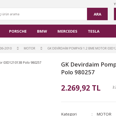
Y
ARA
PORSCHE
BMW
MERCEDES
TESLA
06-2010
MOTOR
GK DEVIRDAIM POMPASI 1.2 BME MOTOR 03D1
GK Devirdaim Pomp
Polo 980257
2.269,92 TL
2.
Kategori
MOTOR