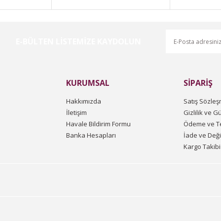
E-BÜLTEN LİSTEMİZE KAYDOLUN
Gönder
KURUMSAL
SİPARİŞ
Hakkımızda
Satış Sözleş
İletişim
Gizlilik ve G
Havale Bildirim Formu
Ödeme ve Te
Banka Hesapları
İade ve Değ
Kargo Takibi