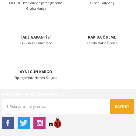
8000 TL Üzeri alışverişlerde (Kaporta
Güvenli alışveriş
Ürün fiyatı diğer sitelerden daha pahalı.
Grubu Hariç)
Bu ürüne benzer farklı alternatifler olmalı.
İADE GARANTİSİ
KAPIDA ÖDEME
14 Gün Koşulsuz İade
Kapıda Nakit Ödeme
Gönder
AYNI GÜN KARGO
Siparişleriniz Hemen Kargoda
E-BÜLTEN LİSTEMİZE KAYDOLUN
KAYDET