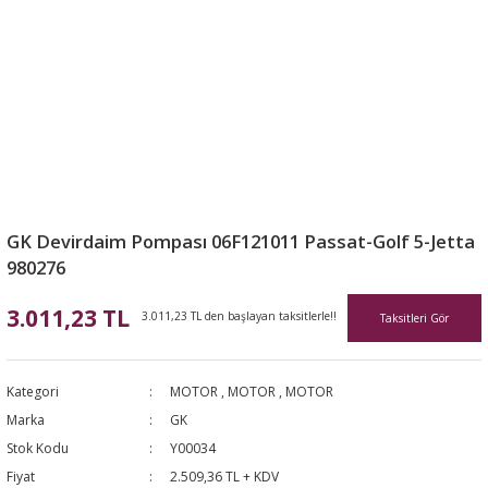
GK Devirdaim Pompası 06F121011 Passat-Golf 5-Jetta
980276
3.011,23 TL
3.011,23 TL den başlayan taksitlerle!!
Taksitleri Gör
Kategori
MOTOR
,
MOTOR
,
MOTOR
Marka
GK
Stok Kodu
Y00034
Fiyat
2.509,36 TL + KDV