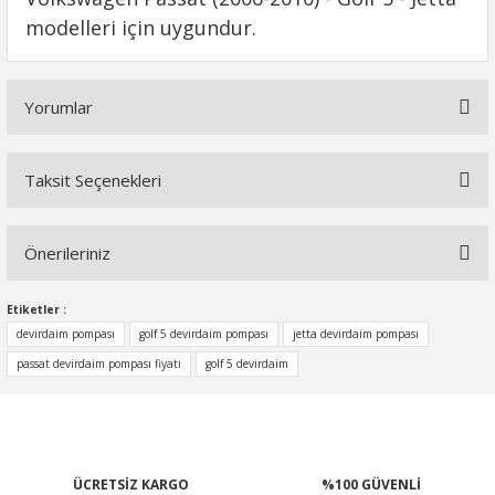
modelleri için uygundur.
Yorumlar
Taksit Seçenekleri
Bu ürüne ilk yorumu siz yapın!
Önerileriniz
Yorum Yaz
Bu ürünün fiyat bilgisi, resim, ürün açıklamalarında ve diğer
Etiketler :
konularda yetersiz gördüğünüz noktaları öneri formunu
devirdaim pompası
golf 5 devirdaim pompası
jetta devirdaim pompası
kullanarak tarafımıza iletebilirsiniz.
passat devirdaim pompası fiyatı
golf 5 devirdaim
Görüş ve önerileriniz için teşekkür ederiz.
Ürün resmi kalitesiz, bozuk veya görüntülenemiyor.
Ürün açıklamasında eksik bilgiler bulunuyor.
ÜCRETSİZ KARGO
%100 GÜVENLİ
Ürün bilgilerinde hatalar bulunuyor.