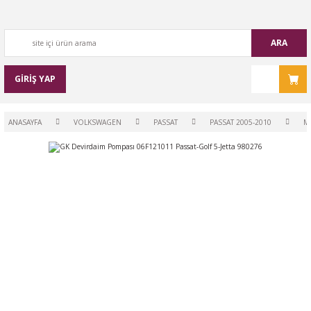
ARA
GİRİŞ YAP
ANASAYFA
VOLKSWAGEN
PASSAT
PASSAT 2005-2010
M