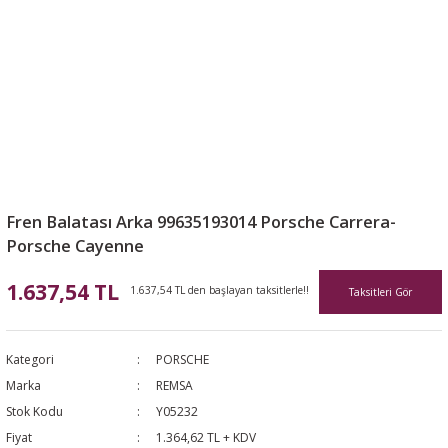
Fren Balatası Arka 99635193014 Porsche Carrera-
Porsche Cayenne
1.637,54 TL
1.637,54 TL den başlayan taksitlerle!!
Taksitleri Gör
Kategori
PORSCHE
Marka
REMSA
Stok Kodu
Y05232
Fiyat
1.364,62 TL + KDV