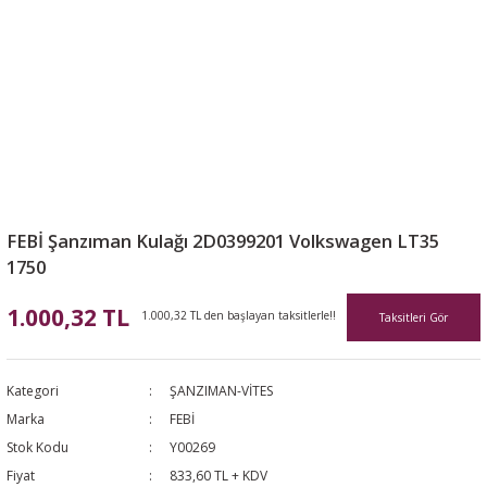
FEBİ Şanzıman Kulağı 2D0399201 Volkswagen LT35
1750
1.000,32 TL
1.000,32 TL den başlayan taksitlerle!!
Taksitleri Gör
Kategori
ŞANZIMAN-VİTES
Marka
FEBİ
Stok Kodu
Y00269
Fiyat
833,60 TL + KDV