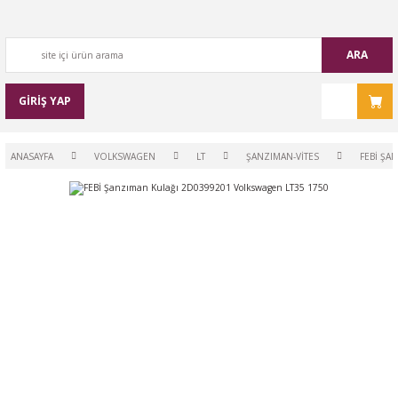
ARA
GİRİŞ YAP
ANASAYFA
VOLKSWAGEN
LT
ŞANZIMAN-VİTES
FEBİ ŞA