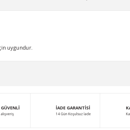
çin uygundur.
iğer konularda yetersiz gördüğünüz noktaları öneri formunu kullanarak taraf
Bu ürüne ilk yorumu siz yapın!
Yorum Yaz
 GÜVENLİ
İADE GARANTİSİ
K
alışveriş
14 Gün Koşulsuz İade
Ka