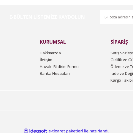
E-BÜLTEN LİSTEMİZE KAYDOLUN
Gönder
KURUMSAL
SİPARİŞ
Hakkımızda
Satış Sözleş
İletişim
Gizlilik ve G
Havale Bildirim Formu
Ödeme ve Te
Banka Hesapları
İade ve Değ
Kargo Takibi
ile
ideasoft
e-