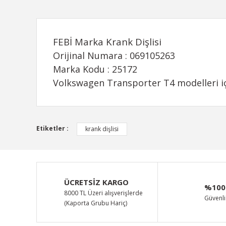
FEBİ Marka Krank Dişlisi
Orijinal Numara : 069105263
Marka Kodu : 25172
Volkswagen Transporter T4 modelleri i
Bu ürünün fiyat bilgisi, resim, ürün açıklamalarında ve d
Etiketler :
krank dişlisi
Görüş ve önerileriniz için teşekkür ederiz.
Ürün resmi kalitesiz, bozuk veya görüntülenemiyor.
Ürün açıklamasında eksik bilgiler bulunuyor.
ÜCRETSİZ KARGO
%100
Ürün bilgilerinde hatalar bulunuyor.
8000 TL Üzeri alışverişlerde
Güvenli 
(Kaporta Grubu Hariç)
Ürün fiyatı diğer sitelerden daha pahalı.
Bu ürüne benzer farklı alternatifler olmalı.