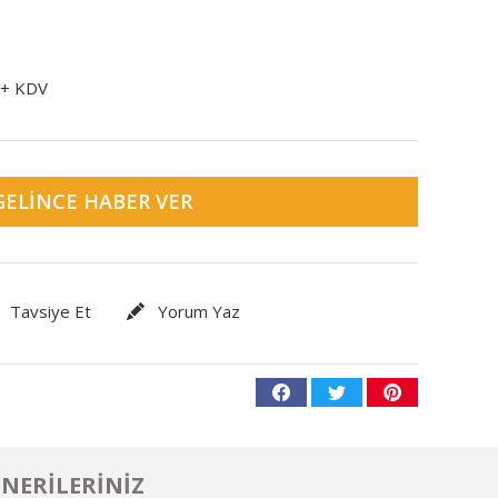
 + KDV
GELINCE HABER VER
Tavsiye Et
Yorum Yaz
NERILERINIZ