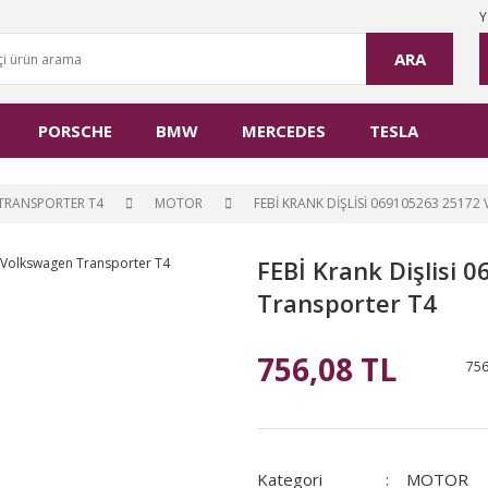
Y
ARA
PORSCHE
BMW
MERCEDES
TESLA
TRANSPORTER T4
MOTOR
FEBİ KRANK DIŞLISI 069105263 251
FEBİ Krank Dişlisi
Transporter T4
756,08 TL
756
Kategori
MOTOR