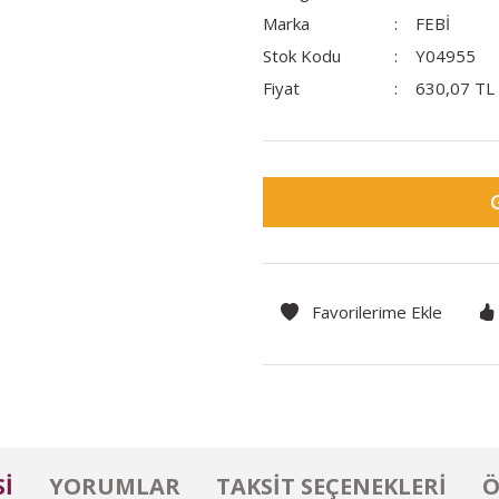
Marka
FEBİ
Stok Kodu
Y04955
Fiyat
630,07 TL
I
YORUMLAR
TAKSIT SEÇENEKLERI
Ö