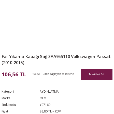
Far Yıkama Kapağı Sağ 3AA955110 Volkswagen Passat
(2010-2015)
106,56 TL
106,56 TL den başlayan taksitlerle!!
Taksitleri Gör
Kategori
AYDINLATMA
Marka
OEM
Stok Kodu
Y07169
Fiyat
88,80 TL + KDV