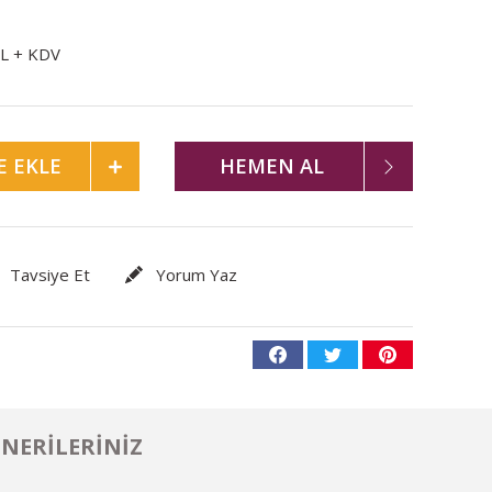
TL + KDV
E EKLE
HEMEN AL
Tavsiye Et
Yorum Yaz
NERILERINIZ