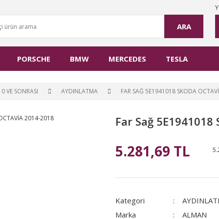
Y
ARA
PORSCHE
BMW
MERCEDES
TESLA
0 VE SONRASI
AYDINLATMA
FAR SAĞ 5E1941018 SKODA OCTAVİ
Far Sağ 5E1941018
5.281,69 TL
5.
Kategori
AYDINLAT
Marka
ALMAN