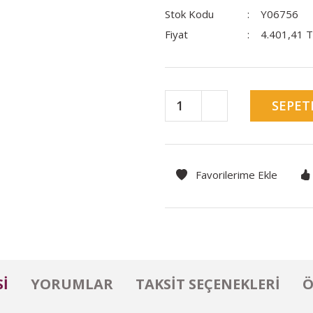
Stok Kodu
Y06756
Fiyat
4.401,41 
SEPET
I
YORUMLAR
TAKSIT SEÇENEKLERI
Ö