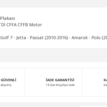
Plakası
TDİ CFFA CFFB Motor
Golf 7 - Jetta - Passat (2010-2016) - Amarok - Polo (
iğer konularda yetersiz gördüğünüz noktaları öneri formunu kullanarak taraf
Bu ürüne ilk yorumu siz yapın!
 GÜVENLİ
İADE GARANTİSİ
K
Yorum Yaz
alışveriş
14 Gün Koşulsuz İade
Ka