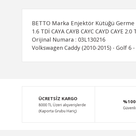
BETTO Marka Enjektör Kütüğü Germe 
1.6 TDİ CAYA CAYB CAYC CAYD CAYE 2.0 
Orijinal Numara : 03L130216
Volkswagen Caddy (2010-2015) - Golf 6 - 
Bu ürünün fiyat bilgisi, resim, ürün açıklamalarında ve d
Görüş ve önerileriniz için teşekkür ederiz.
Ürün resmi kalitesiz, bozuk veya görüntülenemiyor.
ÜCRETSİZ KARGO
%100
Ürün açıklamasında eksik bilgiler bulunuyor.
8000 TL Üzeri alışverişlerde
Güvenli 
(Kaporta Grubu Hariç)
Ürün bilgilerinde hatalar bulunuyor.
Ürün fiyatı diğer sitelerden daha pahalı.
Bu ürüne benzer farklı alternatifler olmalı.