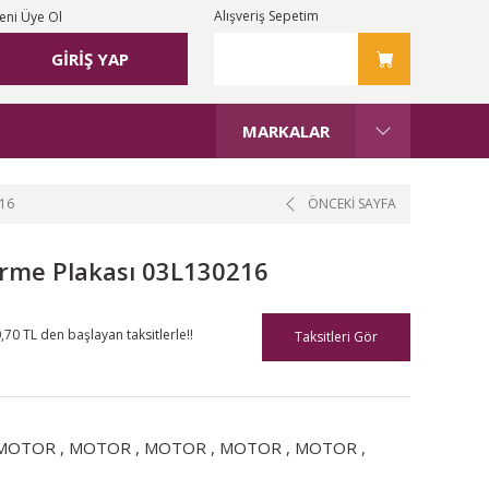
Alışveriş Sepetim
eni Üye Ol
GİRİŞ YAP
MARKALAR
16
ÖNCEKİ SAYFA
rme Plakası 03L130216
,70 TL den başlayan taksitlerle!!
Taksitleri Gör
MOTOR
,
MOTOR
,
MOTOR
,
MOTOR
,
MOTOR
,