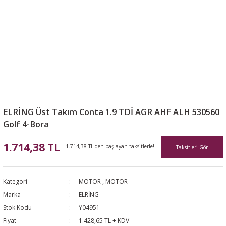
ELRİNG Üst Takım Conta 1.9 TDİ AGR AHF ALH 530560
Golf 4-Bora
1.714,38 TL
1.714,38 TL den başlayan taksitlerle!!
Taksitleri Gör
Kategori
MOTOR
,
MOTOR
Marka
ELRİNG
Stok Kodu
Y04951
Fiyat
1.428,65 TL + KDV