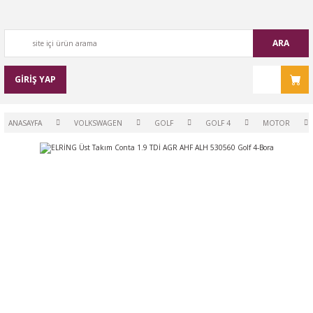
ARA
GİRİŞ YAP
ANASAYFA
VOLKSWAGEN
GOLF
GOLF 4
MOTOR