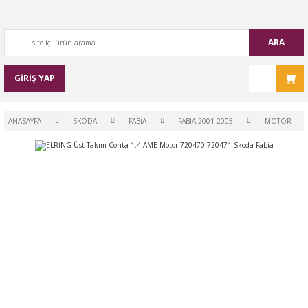
ARA
GİRİŞ YAP
ANASAYFA
SKODA
FABİA
FABİA 2001-2005
MOTOR