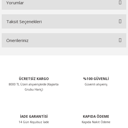
Yorumlar
Taksit Seçenekleri
Bu ürüne ilk yorumu siz yapın!
Önerileriniz
Yorum Yaz
Bu ürünün fiyat bilgisi, resim, ürün açıklamalarında ve diğer
konularda yetersiz gördüğünüz noktaları öneri formunu
kullanarak tarafımıza iletebilirsiniz.
Görüş ve önerileriniz için teşekkür ederiz.
ÜCRETSİZ KARGO
%100 GÜVENLİ
8000 TL Üzeri alışverişlerde (Kaporta
Güvenli alışveriş
Ürün resmi kalitesiz, bozuk veya görüntülenemiyor.
Grubu Hariç)
Ürün açıklamasında eksik bilgiler bulunuyor.
Ürün bilgilerinde hatalar bulunuyor.
Ürün fiyatı diğer sitelerden daha pahalı.
İADE GARANTİSİ
KAPIDA ÖDEME
Bu ürüne benzer farklı alternatifler olmalı.
14 Gün Koşulsuz İade
Kapıda Nakit Ödeme