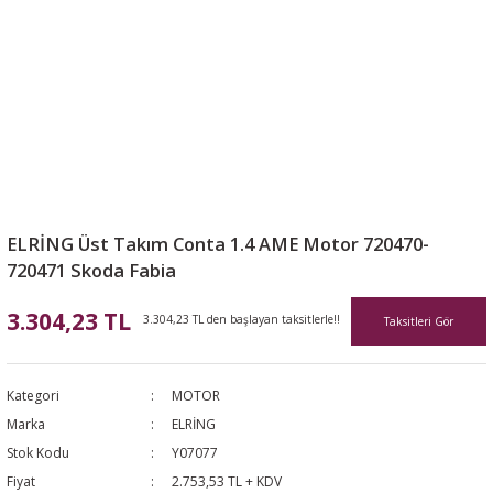
ELRİNG Üst Takım Conta 1.4 AME Motor 720470-
720471 Skoda Fabia
3.304,23 TL
3.304,23 TL den başlayan taksitlerle!!
Taksitleri Gör
Kategori
MOTOR
Marka
ELRİNG
Stok Kodu
Y07077
Fiyat
2.753,53 TL + KDV