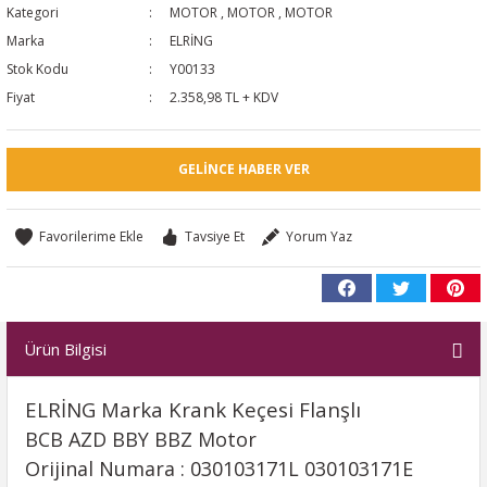
Kategori
MOTOR
,
MOTOR
,
MOTOR
NTO
Marka
ELRİNG
Stok Kodu
Y00133
PASSAT CC
Fiyat
2.358,98 TL + KDV
KAPLUMBAĞA
GELINCE HABER VER
OC
Tavsiye Et
Yorum Yaz
RTEON
GO
Ürün Bilgisi
PHAETON
ELRİNG Marka Krank Keçesi Flanşlı
BCB AZD BBY BBZ Motor
Orijinal Numara : 030103171L 030103171E
CROS