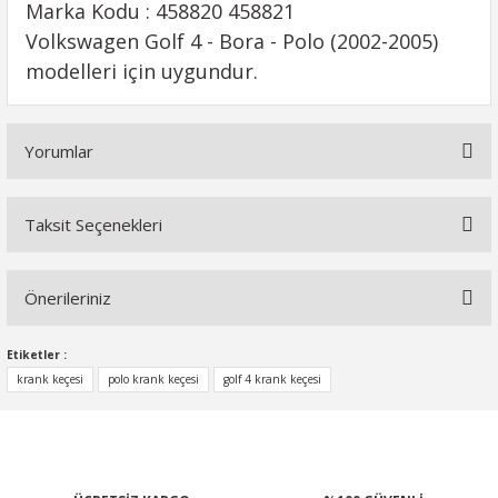
Marka Kodu : 458820 458821
Volkswagen Golf 4 - Bora - Polo (2002-2005)
modelleri için uygundur.
Yorumlar
Taksit Seçenekleri
Bu ürüne ilk yorumu siz yapın!
Önerileriniz
Yorum Yaz
Bu ürünün fiyat bilgisi, resim, ürün açıklamalarında ve diğer
Etiketler :
konularda yetersiz gördüğünüz noktaları öneri formunu
krank keçesi
polo krank keçesi
golf 4 krank keçesi
kullanarak tarafımıza iletebilirsiniz.
Görüş ve önerileriniz için teşekkür ederiz.
Ürün resmi kalitesiz, bozuk veya görüntülenemiyor.