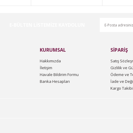
E-BÜLTEN LİSTEMİZE KAYDOLUN
Gönder
KURUMSAL
SİPARİŞ
Hakkımızda
Satış Sözleş
İletişim
Gizlilik ve G
Havale Bildirim Formu
Ödeme ve Te
Banka Hesapları
İade ve Değ
Kargo Takibi