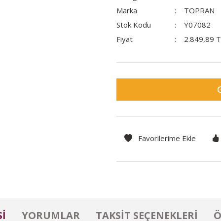
Marka
TOPRAN
Stok Kodu
Y07082
Fiyat
2.849,89 
I
YORUMLAR
TAKSIT SEÇENEKLERI
Ö