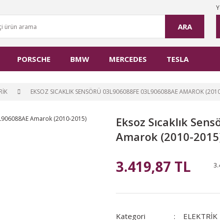
Y
ARA
PORSCHE
BMW
MERCEDES
TESLA
RİK
EKSOZ SICAKLIK SENSÖRÜ 03L906088FE 03L906088AE AMAROK (2010
Eksoz Sıcaklık Sen
Amarok (2010-2015
3.419,87 TL
3.
Kategori
ELEKTRİK