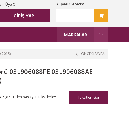
Alışveriş Sepetim
eni Üye Ol
GİRİŞ YAP
MARKALAR
-2015)
ÖNCEKİ SAYFA
sörü 03L906088FE 03L906088AE
)
419,87 TL den başlayan taksitlerle!!
Taksitleri Gör