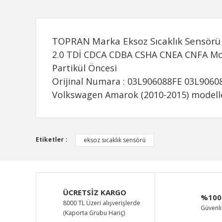
TOPRAN Marka Eksoz Sıcaklık Sensörü
2.0 TDİ CDCA CDBA CSHA CNEA CNFA M
Partikül Öncesi
Orijinal Numara : 03L906088FE 03L9060
Volkswagen Amarok (2010-2015) modelle
Bu ürünün fiyat bilgisi, resim, ürün açıklamalarında ve d
Etiketler :
eksoz sıcaklık sensörü
Görüş ve önerileriniz için teşekkür ederiz.
Ürün resmi kalitesiz, bozuk veya görüntülenemiyor.
Ürün açıklamasında eksik bilgiler bulunuyor.
ÜCRETSİZ KARGO
%100
Ürün bilgilerinde hatalar bulunuyor.
8000 TL Üzeri alışverişlerde
Güvenli 
(Kaporta Grubu Hariç)
Ürün fiyatı diğer sitelerden daha pahalı.