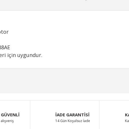
otor
88AE
ri için uygundur.
iğer konularda yetersiz gördüğünüz noktaları öneri formunu kullanarak taraf
Bu ürüne ilk yorumu siz yapın!
Yorum Yaz
 GÜVENLİ
İADE GARANTİSİ
K
alışveriş
14 Gün Koşulsuz İade
Ka