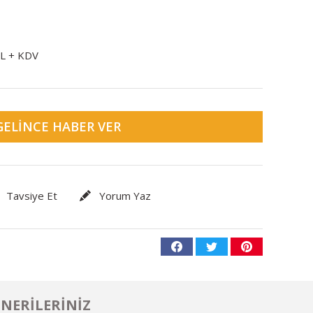
TL + KDV
GELINCE HABER VER
Tavsiye Et
Yorum Yaz
NERILERINIZ