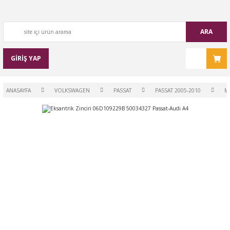
ARA
GİRİŞ YAP
ANASAYFA
VOLKSWAGEN
PASSAT
PASSAT 2005-2010
M