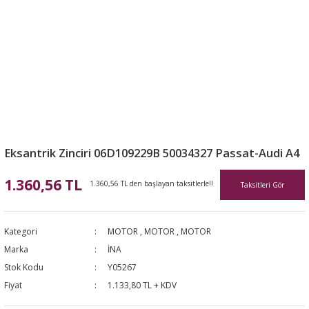
Eksantrik Zinciri 06D109229B 50034327 Passat-Audi A4
1.360,56 TL
1.360,56 TL den başlayan taksitlerle!!
Taksitleri Gör
Kategori
MOTOR
,
MOTOR
,
MOTOR
Marka
İNA
Stok Kodu
Y05267
Fiyat
1.133,80 TL + KDV