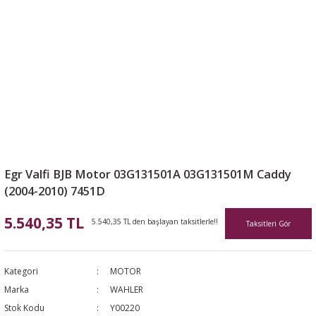
Egr Valfi BJB Motor 03G131501A 03G131501M Caddy
(2004-2010) 7451D
5.540,35 TL
5.540,35 TL den başlayan taksitlerle!!
Taksitleri Gör
Kategori
MOTOR
Marka
WAHLER
Stok Kodu
Y00220