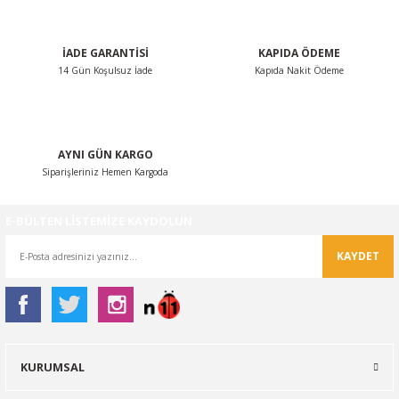
Bu ürüne benzer farklı alternatifler olmalı.
İADE GARANTİSİ
KAPIDA ÖDEME
14 Gün Koşulsuz İade
Kapıda Nakit Ödeme
Gönder
AYNI GÜN KARGO
Siparişleriniz Hemen Kargoda
E-BÜLTEN LİSTEMİZE KAYDOLUN
KAYDET
KURUMSAL