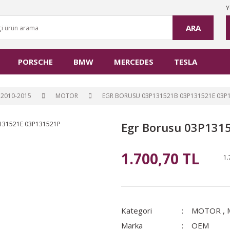
Y
ARA
PORSCHE
BMW
MERCEDES
TESLA
2010-2015
MOTOR
EGR BORUSU 03P131521B 03P131521E 03P
Egr Borusu 03P131
1.700,70 TL
1.
Kategori
MOTOR
,
Marka
OEM