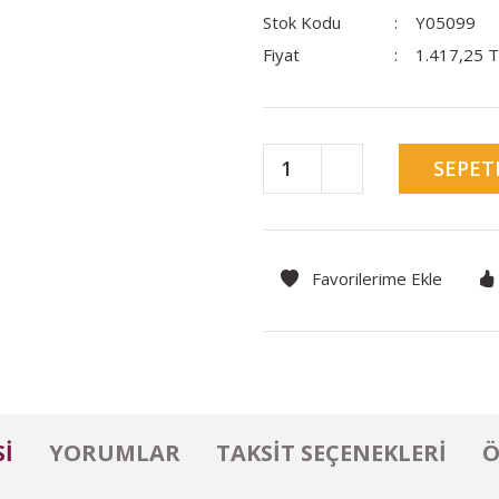
Stok Kodu
Y05099
Fiyat
1.417,25 
SEPET
I
YORUMLAR
TAKSIT SEÇENEKLERI
Ö