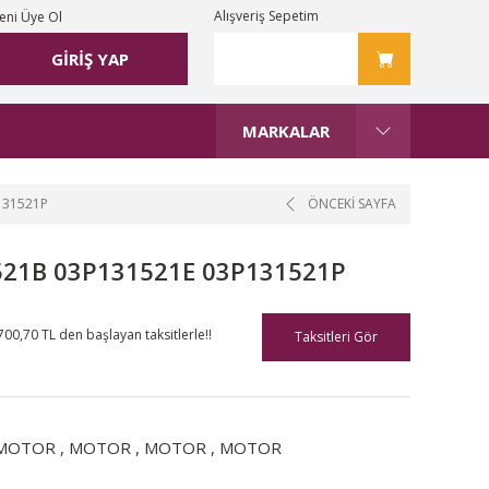
Alışveriş Sepetim
eni Üye Ol
GİRİŞ YAP
MARKALAR
131521P
ÖNCEKİ SAYFA
521B 03P131521E 03P131521P
700,70 TL den başlayan taksitlerle!!
Taksitleri Gör
MOTOR
,
MOTOR
,
MOTOR
,
MOTOR