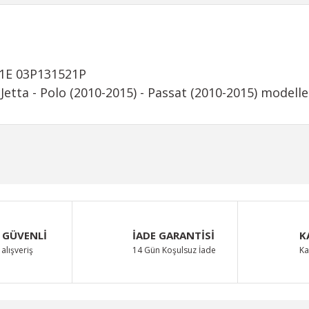
21E 03P131521P
Jetta - Polo (2010-2015) - Passat (2010-2015) modelle
iğer konularda yetersiz gördüğünüz noktaları öneri formunu kullanarak taraf
Bu ürüne ilk yorumu siz yapın!
Yorum Yaz
 GÜVENLİ
İADE GARANTİSİ
K
alışveriş
14 Gün Koşulsuz İade
Ka