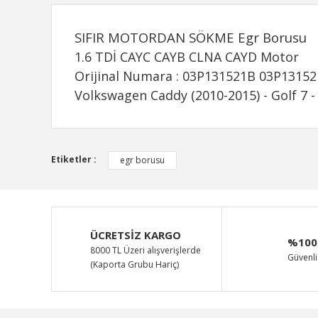
SIFIR MOTORDAN SÖKME Egr Borusu
1.6 TDİ CAYC CAYB CLNA CAYD Motor
Orijinal Numara : 03P131521B 03P1315
Volkswagen Caddy (2010-2015) - Golf 7 - 
Bu ürünün fiyat bilgisi, resim, ürün açıklamalarında ve d
Etiketler :
egr borusu
Görüş ve önerileriniz için teşekkür ederiz.
Ürün resmi kalitesiz, bozuk veya görüntülenemiyor.
Ürün açıklamasında eksik bilgiler bulunuyor.
ÜCRETSİZ KARGO
%100
Ürün bilgilerinde hatalar bulunuyor.
8000 TL Üzeri alışverişlerde
Güvenli 
(Kaporta Grubu Hariç)
Ürün fiyatı diğer sitelerden daha pahalı.
Bu ürüne benzer farklı alternatifler olmalı.