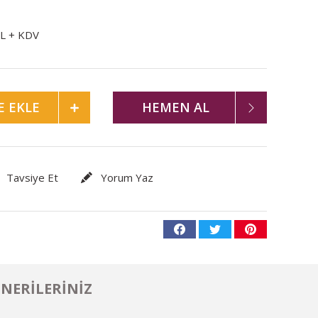
TL + KDV
E EKLE
HEMEN AL
Tavsiye Et
Yorum Yaz
NERILERINIZ