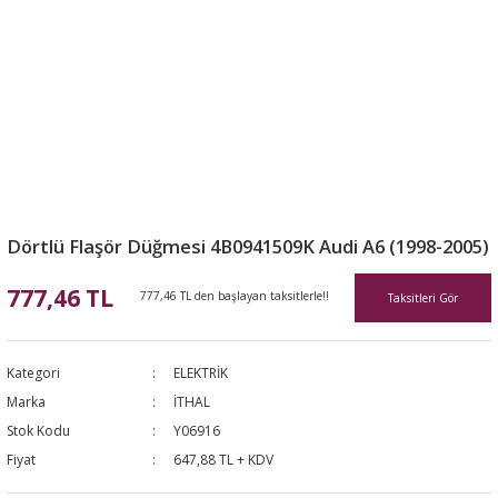
Dörtlü Flaşör Düğmesi 4B0941509K Audi A6 (1998-2005)
777,46 TL
777,46 TL den başlayan taksitlerle!!
Taksitleri Gör
Kategori
ELEKTRİK
Marka
İTHAL
Stok Kodu
Y06916
Fiyat
647,88 TL + KDV