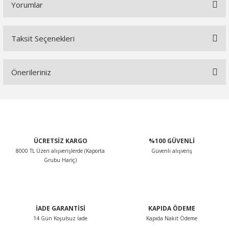
Yorumlar
Taksit Seçenekleri
Bu ürüne ilk yorumu siz yapın!
Önerileriniz
Yorum Yaz
Bu ürünün fiyat bilgisi, resim, ürün açıklamalarında ve diğer
konularda yetersiz gördüğünüz noktaları öneri formunu
kullanarak tarafımıza iletebilirsiniz.
Görüş ve önerileriniz için teşekkür ederiz.
ÜCRETSİZ KARGO
%100 GÜVENLİ
8000 TL Üzeri alışverişlerde (Kaporta
Güvenli alışveriş
Ürün resmi kalitesiz, bozuk veya görüntülenemiyor.
Grubu Hariç)
Ürün açıklamasında eksik bilgiler bulunuyor.
Ürün bilgilerinde hatalar bulunuyor.
Ürün fiyatı diğer sitelerden daha pahalı.
İADE GARANTİSİ
KAPIDA ÖDEME
Bu ürüne benzer farklı alternatifler olmalı.
14 Gün Koşulsuz İade
Kapıda Nakit Ödeme