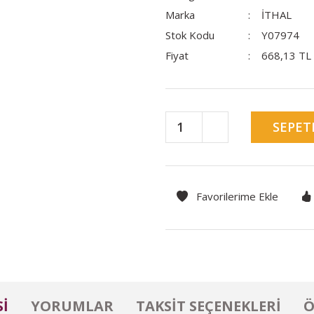
Marka
İTHAL
Stok Kodu
Y07974
Fiyat
668,13 TL
SEPET
I
YORUMLAR
TAKSIT SEÇENEKLERI
Ö