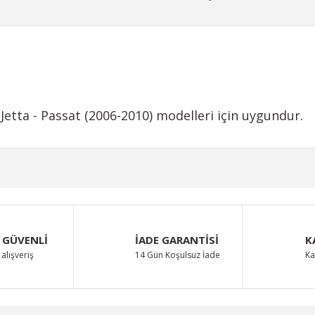
Jetta - Passat (2006-2010) modelleri için uygundur.
iğer konularda yetersiz gördüğünüz noktaları öneri formunu kullanarak taraf
Bu ürüne ilk yorumu siz yapın!
 GÜVENLİ
İADE GARANTİSİ
K
Yorum Yaz
alışveriş
14 Gün Koşulsuz İade
Ka