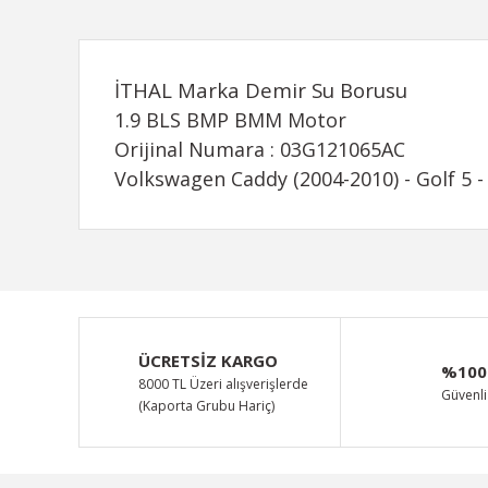
İTHAL Marka Demir Su Borusu
1.9 BLS BMP BMM Motor
Orijinal Numara : 03G121065AC
Volkswagen Caddy (2004-2010) - Golf 5 - 
Bu ürünün fiyat bilgisi, resim, ürün açıklamalarında ve d
Görüş ve önerileriniz için teşekkür ederiz.
Ürün resmi kalitesiz, bozuk veya görüntülenemiyor.
ÜCRETSİZ KARGO
%100
Ürün açıklamasında eksik bilgiler bulunuyor.
8000 TL Üzeri alışverişlerde
Güvenli 
(Kaporta Grubu Hariç)
Ürün bilgilerinde hatalar bulunuyor.
Ürün fiyatı diğer sitelerden daha pahalı.
Bu ürüne benzer farklı alternatifler olmalı.