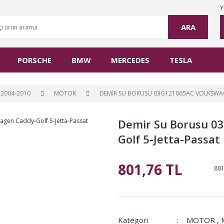
Y
ARA
PORSCHE
BMW
MERCEDES
TESLA
2004-2010
MOTOR
DEMIR SU BORUSU 03G121065AC VOLKSWAG
Demir Su Borusu 0
Golf 5-Jetta-Passat
801,76 TL
801
Kategori
MOTOR
,