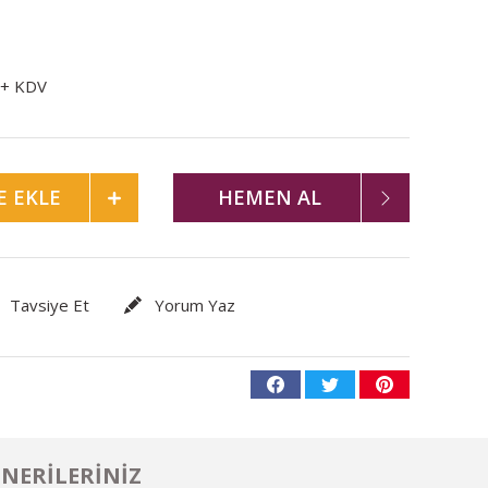
 + KDV
E EKLE
HEMEN AL
Tavsiye Et
Yorum Yaz
NERILERINIZ