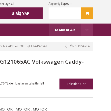
Alışveriş Sepetim
eni Üye Ol
GİRİŞ YAP
MARKALAR
EN CADDY-GOLF 5-JETTA-PASSAT
ÖNCEKİ SAYFA
3G121065AC Volkswagen Caddy-
,76 TL den başlayan taksitlerle!!
Taksitleri Gör
MOTOR
,
MOTOR
,
MOTOR