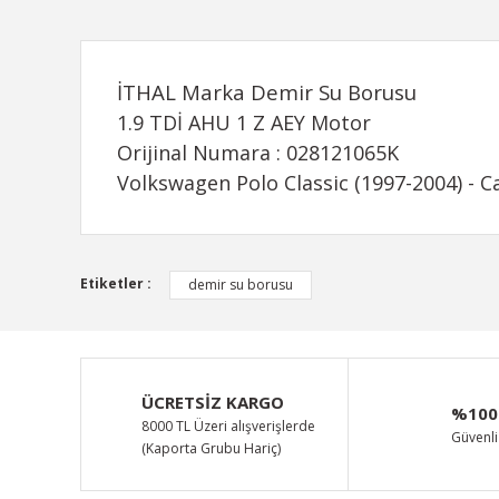
İ
THAL Marka Demir Su Borusu
1.9 TDİ AHU 1 Z AEY Motor
Orijinal Numara : 028121065K
Volkswagen Polo Classic (1997-2004) - Ca
Bu ürünün fiyat bilgisi, resim, ürün açıklamalarında ve d
Etiketler :
demir su borusu
Görüş ve önerileriniz için teşekkür ederiz.
Ürün resmi kalitesiz, bozuk veya görüntülenemiyor.
Ürün açıklamasında eksik bilgiler bulunuyor.
ÜCRETSİZ KARGO
%100
Ürün bilgilerinde hatalar bulunuyor.
8000 TL Üzeri alışverişlerde
Güvenli 
(Kaporta Grubu Hariç)
Ürün fiyatı diğer sitelerden daha pahalı.
Bu ürüne benzer farklı alternatifler olmalı.