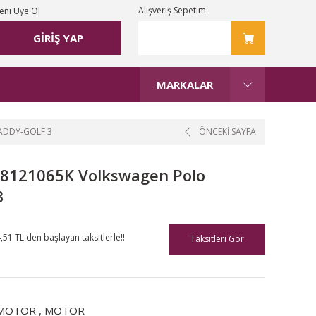
Alışveriş Sepetim
eni Üye Ol
GİRİŞ YAP
MARKALAR
ADDY-GOLF 3
ÖNCEKİ SAYFA
28121065K Volkswagen Polo
3
,51 TL den başlayan taksitlerle!!
Taksitleri Gör
MOTOR
,
MOTOR