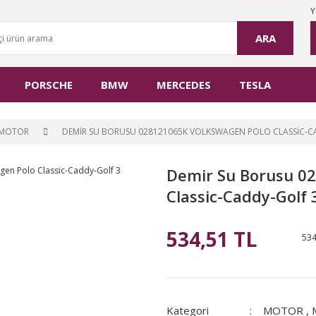
Y
ARA
PORSCHE
BMW
MERCEDES
TESLA
MOTOR
DEMIR SU BORUSU 028121065K VOLKSWAGEN POLO CLASSIC-C
Demir Su Borusu 0
Classic-Caddy-Golf 
534,51 TL
534
Kategori
MOTOR
,