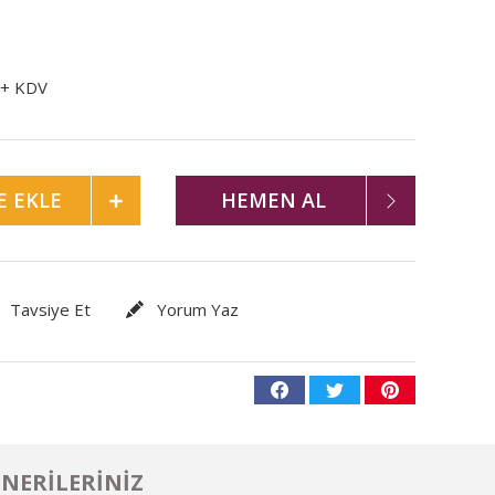
 + KDV
E EKLE
HEMEN AL
Tavsiye Et
Yorum Yaz
NERILERINIZ