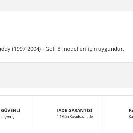
ddy (1997-2004) - Golf 3 modelleri için uygundur.
iğer konularda yetersiz gördüğünüz noktaları öneri formunu kullanarak taraf
Bu ürüne ilk yorumu siz yapın!
Yorum Yaz
 GÜVENLİ
İADE GARANTİSİ
K
alışveriş
14 Gün Koşulsuz İade
Ka