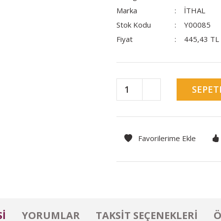
Marka
İTHAL
Stok Kodu
Y00085
Fiyat
445,43 TL
SEPET
I
YORUMLAR
TAKSIT SEÇENEKLERI
Ö