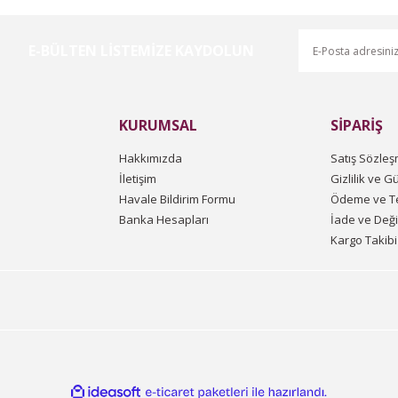
E-BÜLTEN LİSTEMİZE KAYDOLUN
Gönder
KURUMSAL
SİPARİŞ
Hakkımızda
Satış Sözleş
İletişim
Gizlilik ve G
Havale Bildirim Formu
Ödeme ve Te
Banka Hesapları
İade ve Değ
Kargo Takibi
ile
ideasoft
e-