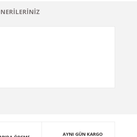
NERILERINIZ
ımıza iletebilirsiniz.
AYNI GÜN KARGO
APIDA ÖDEME