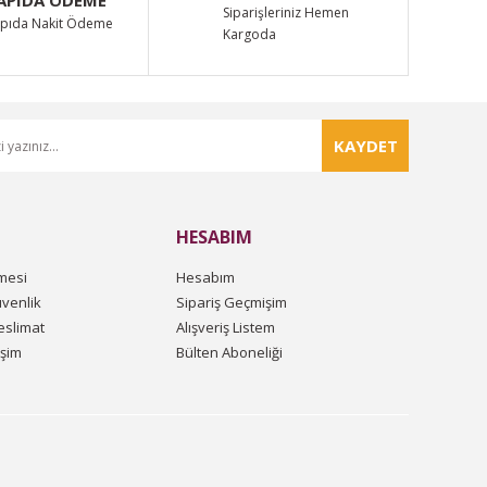
Siparişleriniz Hemen
pıda Nakit Ödeme
Kargoda
KAYDET
HESABIM
mesi
Hesabım
üvenlik
Sipariş Geçmişim
slimat
Alışveriş Listem
işim
Bülten Aboneliği