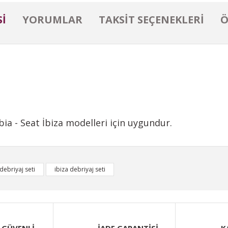
I
YORUMLAR
TAKSIT SEÇENEKLERI
Ö
ia - Seat İbiza modelleri için uygundur.
iğer konularda yetersiz gördüğünüz noktaları öneri formunu kullanarak taraf
debriyaj seti
ibiza debriyaj seti
Bu ürüne ilk yorumu siz yapın!
Yorum Yaz
 GÜVENLİ
İADE GARANTİSİ
K