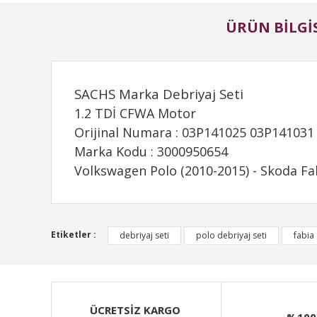
ÜRÜN BILGIS
SACHS Marka Debriyaj Seti
1.2 TDİ CFWA Motor
Orijinal Numara : 03P141025 03P141031
Marka Kodu : 3000950654
Volkswagen Polo (2010-2015) - Skoda Fab
Bu ürünün fiyat bilgisi, resim, ürün açıklamalarında ve d
Etiketler :
debriyaj seti
polo debriyaj seti
fabia 
Görüş ve önerileriniz için teşekkür ederiz.
Ürün resmi kalitesiz, bozuk veya görüntülenemiyor.
Ürün açıklamasında eksik bilgiler bulunuyor.
ÜCRETSİZ KARGO
%100