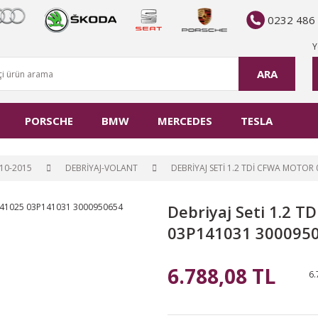
0232 486
Y
ARA
PORSCHE
BMW
MERCEDES
TESLA
10-2015
DEBRİYAJ-VOLANT
DEBRIYAJ SETI 1.2 TDİ CFWA MOTOR
Debriyaj Seti 1.2 
03P141031 300095
6.788,08 TL
6.