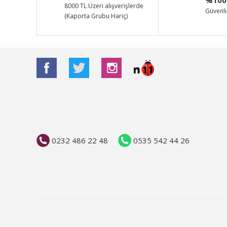
Ürün bilgilerinde hatalar bulunuyor.
8000 TL Üzeri alışverişlerde
Güvenli 
(Kaporta Grubu Hariç)
Ürün fiyatı diğer sitelerden daha pahalı.
Bu ürüne benzer farklı alternatifler olmalı.
0232 486 22 48
0535 542 44 26