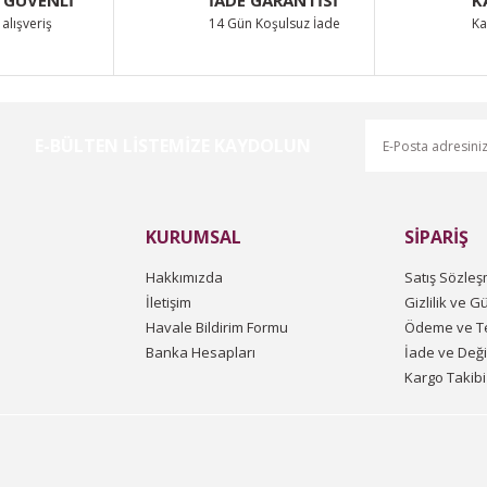
alışveriş
14 Gün Koşulsuz İade
Ka
E-BÜLTEN LİSTEMİZE KAYDOLUN
Gönder
KURUMSAL
SİPARİŞ
Hakkımızda
Satış Sözleş
İletişim
Gizlilik ve G
Havale Bildirim Formu
Ödeme ve Te
Banka Hesapları
İade ve Değ
Kargo Takibi