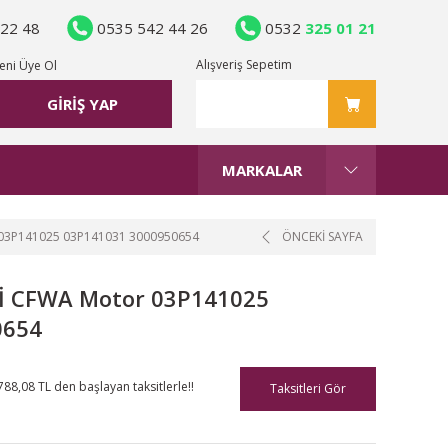
 22 48
0535 542 44 26
0532
325 01 21
Alışveriş Sepetim
eni Üye Ol
GİRİŞ YAP
MARKALAR
 03P141025 03P141031 3000950654
ÖNCEKİ SAYFA
TDİ CFWA Motor 03P141025
0654
788,08 TL den başlayan taksitlerle!!
Taksitleri Gör