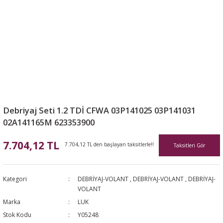
Debriyaj Seti 1.2 TDİ CFWA 03P141025 03P141031
02A141165M 623353900
7.704,12 TL
7.704,12 TL den başlayan taksitlerle!!
Taksitleri Gör
Kategori
DEBRİYAJ-VOLANT
,
DEBRİYAJ-VOLANT
,
DEBRİYAJ-
VOLANT
Marka
LUK
Stok Kodu
Y05248