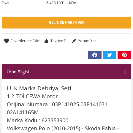
Fiyat
6.420,10 TL + KDV
GELINCE HABER VER
Tavsiye Et
Yorum Yaz
Ürün Bilgisi
LUK Marka Debriyaj Seti
1.2 TDİ CFWA Motor
Orijinal Numara : 03P141025 03P141031
02A141165M
Marka Kodu : 623353900
Volkswagen Polo (2010-2015) - Skoda Fabia -