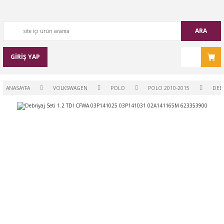
ARA
GİRİŞ YAP
ANASAYFA
VOLKSWAGEN
POLO
POLO 2010-2015
DEBR