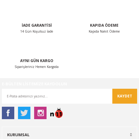
Ürün fiyatı diğer sitelerden daha pahalı.
Bu ürüne benzer farklı alternatifler olmalı.
İADE GARANTİSİ
KAPIDA ÖDEME
14 Gün Koşulsuz İade
Kapıda Nakit Ödeme
Gönder
AYNI GÜN KARGO
Siparişleriniz Hemen Kargoda
E-BÜLTEN LİSTEMİZE KAYDOLUN
KAYDET
KURUMSAL