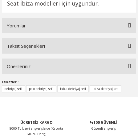
Seat İbiza modelleri için uygundur.
Yorumlar
Taksit Seçenekleri
Bu ürüne ilk yorumu siz yapın!
Önerileriniz
Yorum Yaz
Bu ürünün fiyat bilgisi, resim, ürün açıklamalarında ve diğer
Etiketler :
konularda yetersiz gördüğünüz noktaları öneri formunu
debriyaj seti
polo debriyaj seti
fabia debriyaj seti
ibiza debriyaj seti
kullanarak tarafımıza iletebilirsiniz.
Görüş ve önerileriniz için teşekkür ederiz.
Ürün resmi kalitesiz, bozuk veya görüntülenemiyor.
ÜCRETSİZ KARGO
%100 GÜVENLİ
Ürün açıklamasında eksik bilgiler bulunuyor.
8000 TL Üzeri alışverişlerde (Kaporta
Güvenli alışveriş
Ürün bilgilerinde hatalar bulunuyor.
Grubu Hariç)