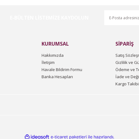
E-BÜLTEN LİSTEMİZE KAYDOLUN
Gönder
KURUMSAL
SİPARİŞ
Hakkımızda
Satış Sözleş
İletişim
Gizlilik ve G
Havale Bildirim Formu
Ödeme ve Te
Banka Hesapları
İade ve Değ
Kargo Takibi
ile
ideasoft
e-