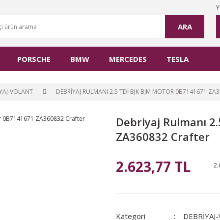
Y
ARA
PORSCHE
BMW
MERCEDES
TESLA
YAJ-VOLANT
DEBRIYAJ RULMANI 2.5 TDİ BJK BJM MOTOR 0B7141671 ZA
Debriyaj Rulmanı 2
ZA360832 Crafter
2.623,77 TL
2.
Kategori
DEBRİYAJ