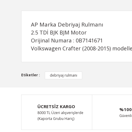
AP Marka Debriyaj Rulmanı
2.5 TDİ BJK BJM Motor
Orijinal Numara : 0B7141671
Volkswagen Crafter (2008-2015) modelle
Bu ürünün fiyat bilgisi, resim, ürün açıklamalarında ve d
Etiketler :
debriyaj rulmanı
Görüş ve önerileriniz için teşekkür ederiz.
Ürün resmi kalitesiz, bozuk veya görüntülenemiyor.
Ürün açıklamasında eksik bilgiler bulunuyor.
ÜCRETSİZ KARGO
%100
Ürün bilgilerinde hatalar bulunuyor.
8000 TL Üzeri alışverişlerde
Güvenli 
(Kaporta Grubu Hariç)
Ürün fiyatı diğer sitelerden daha pahalı.
Bu ürüne benzer farklı alternatifler olmalı.