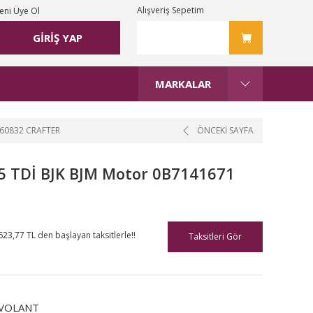
Alışveriş Sepetim
eni Üye Ol
GİRİŞ YAP
MARKALAR
360832 CRAFTER
ÖNCEKİ SAYFA
.5 TDİ BJK BJM Motor 0B7141671
623,77 TL den başlayan taksitlerle!!
Taksitleri Gör
-VOLANT