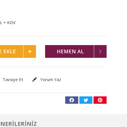
TL + KDV
E EKLE
HEMEN AL
Tavsiye Et
Yorum Yaz
NERILERINIZ