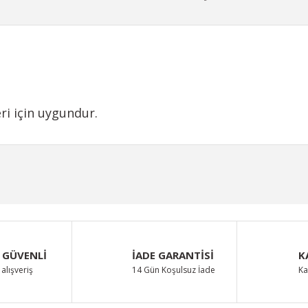
ri için uygundur.
iğer konularda yetersiz gördüğünüz noktaları öneri formunu kullanarak taraf
Bu ürüne ilk yorumu siz yapın!
Yorum Yaz
 GÜVENLİ
İADE GARANTİSİ
K
alışveriş
14 Gün Koşulsuz İade
Ka