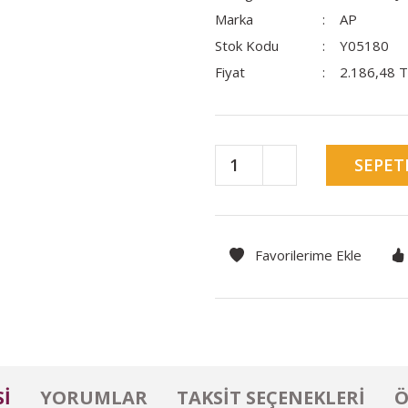
Marka
AP
Stok Kodu
Y05180
Fiyat
2.186,48 
SEPET
I
YORUMLAR
TAKSIT SEÇENEKLERI
Ö