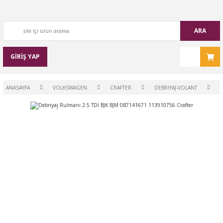
ARA
GİRİŞ YAP
ANASAYFA
VOLKSWAGEN
CRAFTER
DEBRİYAJ-VOLANT
D