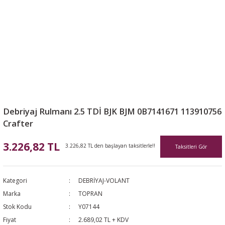
Debriyaj Rulmanı 2.5 TDİ BJK BJM 0B7141671 113910756
Crafter
3.226,82 TL
3.226,82 TL den başlayan taksitlerle!!
Taksitleri Gör
Kategori
DEBRİYAJ-VOLANT
Marka
TOPRAN
Stok Kodu
Y07144
Fiyat
2.689,02 TL + KDV