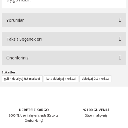
Yorumlar
Taksit Seçenekleri
Bu ürüne ilk yorumu siz yapın!
Önerileriniz
Yorum Yaz
Bu ürünün fiyat bilgisi, resim, ürün açıklamalarında ve diğer
Etiketler :
konularda yetersiz gördüğünüz noktaları öneri formunu
golf 4 debriyaj üst merkezi
bora debriyaj merkezi
debriyaj üst merkez
kullanarak tarafımıza iletebilirsiniz.
Görüş ve önerileriniz için teşekkür ederiz.
Ürün resmi kalitesiz, bozuk veya görüntülenemiyor.
ÜCRETSİZ KARGO
%100 GÜVENLİ
Ürün açıklamasında eksik bilgiler bulunuyor.
8000 TL Üzeri alışverişlerde (Kaporta
Güvenli alışveriş
Ürün bilgilerinde hatalar bulunuyor.
Grubu Hariç)
Ürün fiyatı diğer sitelerden daha pahalı.