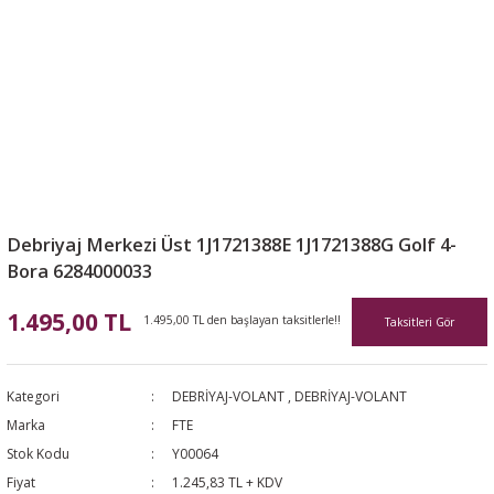
Debriyaj Merkezi Üst 1J1721388E 1J1721388G Golf 4-
Bora 6284000033
1.495,00 TL
1.495,00 TL den başlayan taksitlerle!!
Taksitleri Gör
Kategori
DEBRİYAJ-VOLANT
,
DEBRİYAJ-VOLANT
Marka
FTE
Stok Kodu
Y00064
Fiyat
1.245,83 TL + KDV