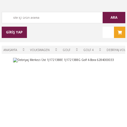
ARA
GİRİŞ YAP
ANASAYFA
VOLKSWAGEN
GOLF
GOLF 4
DEBRİYAJ-VOL