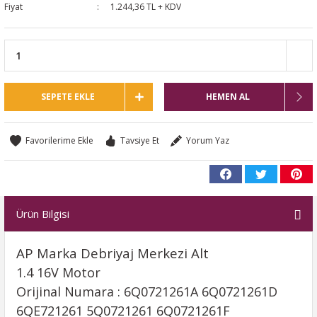
Fiyat
1.244,36 TL + KDV
SEPETE EKLE
HEMEN AL
Tavsiye Et
Yorum Yaz
Ürün Bilgisi
AP Marka Debriyaj Merkezi Alt
1.4 16V Motor
Orijinal Numara : 6Q0721261A 6Q0721261D
6QE721261 5Q0721261 6Q0721261F