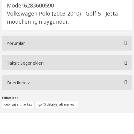
Model:6283600590
Volkswagen Polo (2003-2010) - Golf 5 - Jetta
modelleri için uygundur.
Yorumlar
Taksit Seçenekleri
Bu ürüne ilk yorumu siz yapın!
Önerileriniz
Yorum Yaz
Bu ürünün fiyat bilgisi, resim, ürün açıklamalarında ve diğer
Etiketler :
konularda yetersiz gördüğünüz noktaları öneri formunu
debriyaj alt merkez
golf 5 debriyaj alt merkezi
kullanarak tarafımıza iletebilirsiniz.
Görüş ve önerileriniz için teşekkür ederiz.
Ürün resmi kalitesiz, bozuk veya görüntülenemiyor.