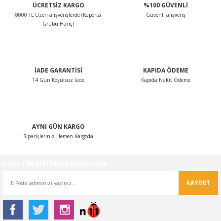
ÜCRETSİZ KARGO
%100 GÜVENLİ
Ürün açıklamasında eksik bilgiler bulunuyor.
8000 TL Üzeri alışverişlerde (Kaporta
Güvenli alışveriş
Ürün bilgilerinde hatalar bulunuyor.
Grubu Hariç)
Ürün fiyatı diğer sitelerden daha pahalı.
Bu ürüne benzer farklı alternatifler olmalı.
İADE GARANTİSİ
KAPIDA ÖDEME
14 Gün Koşulsuz İade
Kapıda Nakit Ödeme
Gönder
AYNI GÜN KARGO
Siparişleriniz Hemen Kargoda
E-BÜLTEN LİSTEMİZE KAYDOLUN
KAYDET