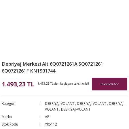
Debriyaj Merkezi Alt 6Q0721261A 5Q0721261
6Q0721261F KN1901744
1.493,23 TL
1.493,23 TL den başlayan taksitlerle!!
Taksitleri Gör
Kategori
DEBRİYAJ-VOLANT
,
DEBRİYAJ-VOLANT
,
DEBRİYAJ-
VOLANT
,
DEBRİYAJ-VOLANT
Marka
AP
Stok Kodu
Y05112