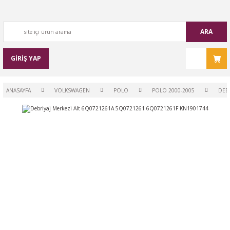
ARA
GİRİŞ YAP
ANASAYFA
VOLKSWAGEN
POLO
POLO 2000-2005
DEBR